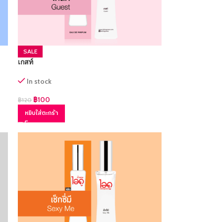
SALE
เกสท์
In stock
฿
100
฿
120
หยิบใส่ตะกร้า