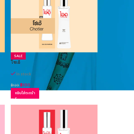
SALE
โชเอ้
In stock
฿
100
฿
120
หยิบใส่ตะกร้า