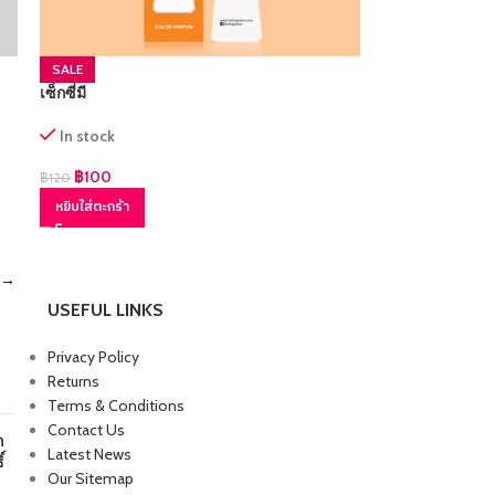
SALE
เซ็กซี่มี
In stock
฿
100
฿
120
หยิบใส่ตะกร้า
→
USEFUL LINKS
Privacy Policy
Returns
Terms & Conditions
Contact Us
ก
Latest News
์
Our Sitemap