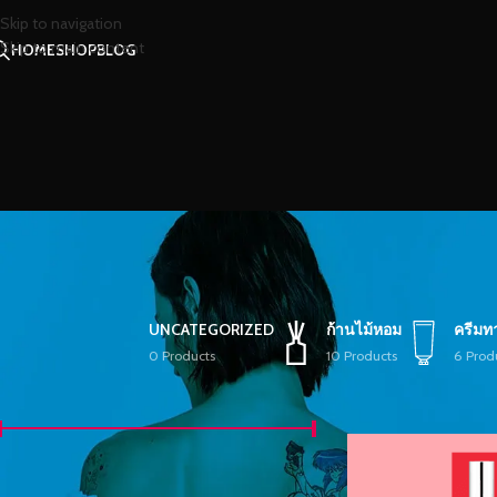
Skip to navigation
Skip to main content
HOME
SHOP
BLOG
UNCATEGORIZED
ก้านไม้หอม
ครีมท
0 Products
10 Products
6 Prod
FILTER BY PRICE
หน้าหลัก
/
Shop
คัดกรอง
ราคา
฿40
—
฿1,050