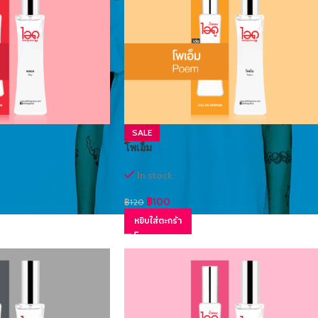
SALE
โพเอ็ม
In stock
฿
100
฿
120
หยิบใส่ตะกร้า