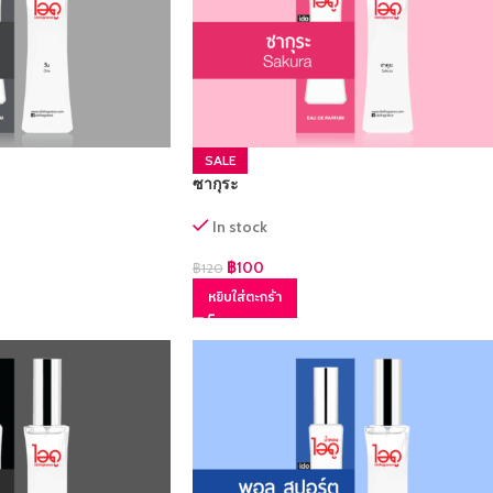
SALE
ซากุระ
In stock
฿
100
฿
120
หยิบใส่ตะกร้า