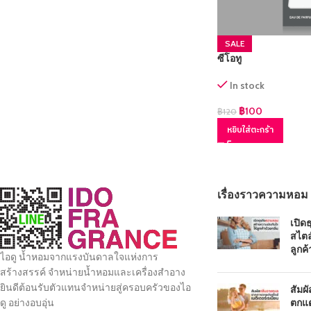
SALE
ซีโอทู
In stock
฿
100
฿
120
หยิบใส่ตะกร้า
เรื่องราวความหอม
เปิด
สไตล
ลูกค้
ไอดู น้ำหอมจากแรงบันดาลใจแห่งการ
สร้างสรรค์ จำหน่ายน้ำหอมและเครื่องสำอาง
ยินดีต้อนรับตัวแทนจำหน่ายสู่ครอบครัวของไอ
สัมผ
ตกแต
ดู อย่างอบอุ่น