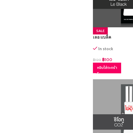
SALE
เลอ แบล็ค
In stock
฿
100
฿
120
หยิบใส่ตะกร้า