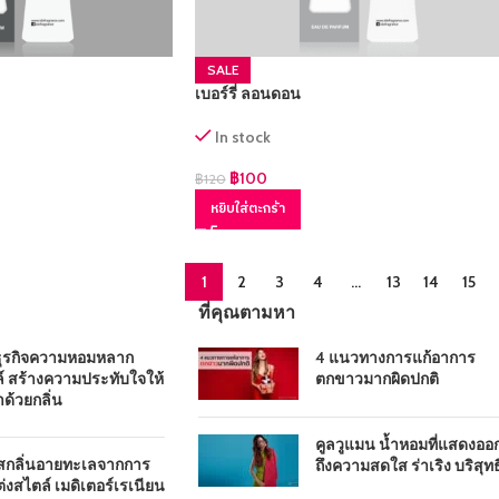
SALE
เบอร์รี่ ลอนดอน
In stock
฿
100
฿
120
หยิบใส่ตะกร้า
1
2
3
4
…
13
14
15
ที่คุณตามหา
ธุรกิจความหอมหลาก
4 แนวทางการแก้อาการ
์ สร้างความประทับใจให้
ตกขาวมากผิดปกติ
าด้วยกลิ่น
คูลวูแมน น้ำหอมที่แสดงออ
ัสกลิ่นอายทะเลจากการ
ถึงความสดใส ร่าเริง บริสุทธิ
่งสไตล์ เมดิเตอร์เรเนียน