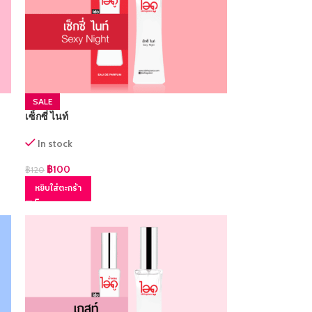
SALE
เซ็กซี่ ไนท์
In stock
฿
100
฿
120
หยิบใส่ตะกร้า