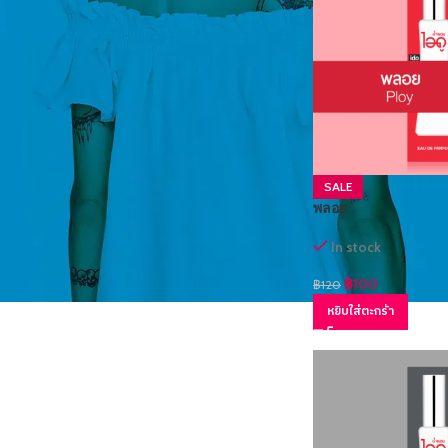
STOCK STATUS
On sale
In stock
SALE
พลอย
In stock
฿
100
฿
120
หยิบใส่ตะกร้า