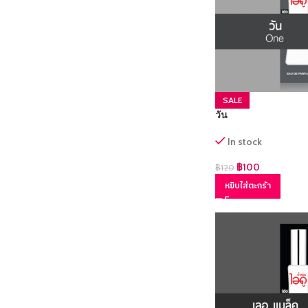
SALE
วัน
In stock
฿
100
฿
120
หยิบใส่ตะกร้า