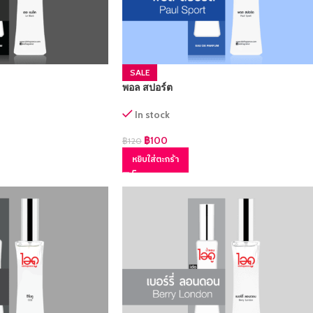
SALE
พอล สปอร์ต
In stock
฿
100
฿
120
หยิบใส่ตะกร้า