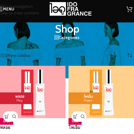
Skip to navigation
MENU
Skip to main content
Shop
Categories
หน้าหลัก
/
Shop
Showing 1–12 of 176 results
Show sidebar
SALE
SALE
พลอย
โพเอ็ม