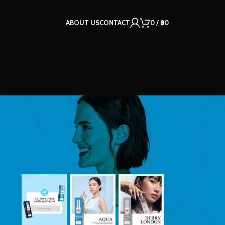
ABOUT US
CONTACT
0
/
฿
0
OUR INSTAGRAM