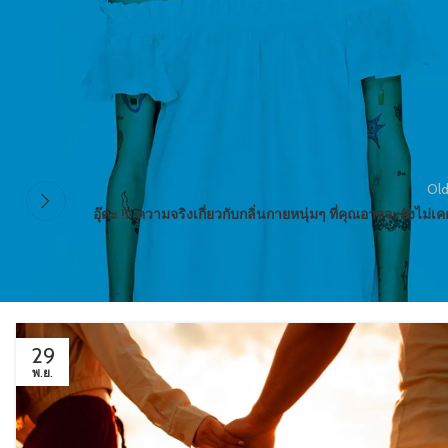
Old
อุ๊ตะ !!! ความจริงเกี่ยวกับกลิ่นกายหนุ่มๆ ที่คุณอาจจะยังไม่เคย
29
พ.ย.