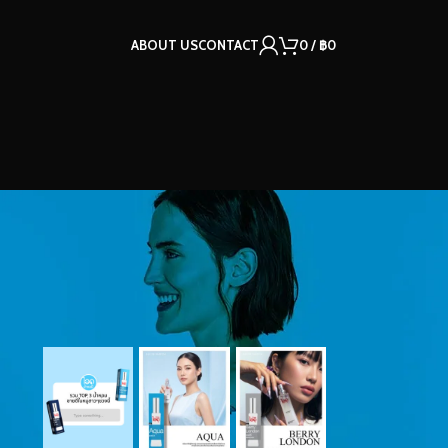
ABOUT US
CONTACT
0
/
฿
0
OUR INSTAGRAM