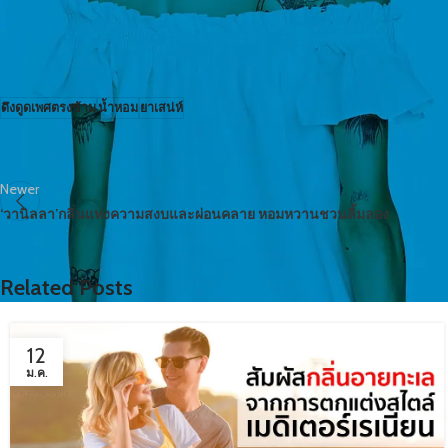
ดึงดูดเพศตรงข้าม
ที่น่าใช้ก็น้ำหอมนี่แหละ
ดึงดูดเพศตรงข้าม
น้ำหอม
ยาเสน่ห์
Newer
‘วานิลลา’กลิ่นแห่งความสงบและผ่อนคลาย หอมหวานชวนลิ้มลอง
Related Posts
12
ม.ค.