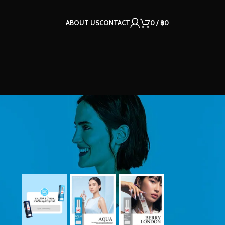
ABOUT US
CONTACT
0
/
฿
0
OUR INSTAGRAM