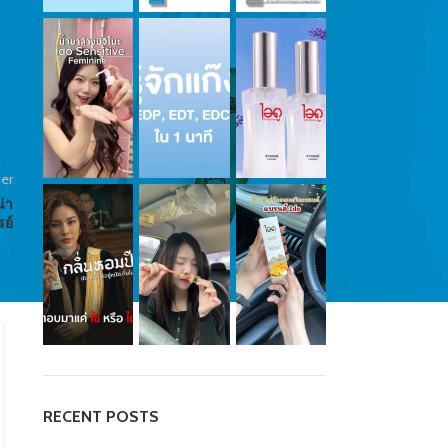
er
่า
รย์
QUOTE
ยาเสน่ห์ดึงดูดเพศตรงข้ามที่น่าใช้ก็
น้ำหอมนี่แหละ
Posted by
น้องน้ำหอม
RECENT POSTS
น้ำหอมที่ทำให้คุณได้สัมผัสกับความหอม ที่ให้ความสดชื่นตลอด