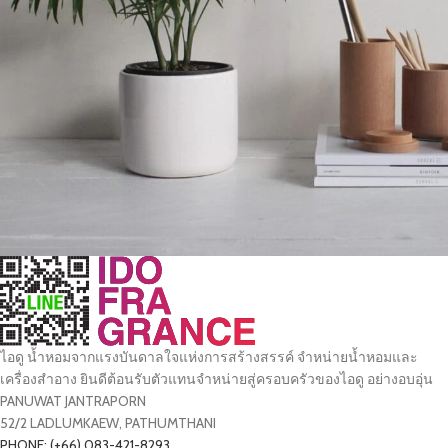
Potenti parturient parturie
Accessories
ไอดู น้ำหอมจากแรงบันดาลใจแห่งการสร้างสรรค์ จำหน่ายน้ำหอมและ
เครื่องสำอาง ยินดีต้อนรับตัวแทนจำหน่ายสู่ครอบครัวของไอดู อย่างอบอุ่น
PANUWAT JANTRAPORN
52/2 LADLUMKAEW, PATHUMTHANI
PHONE: (+66) 083-421-8293