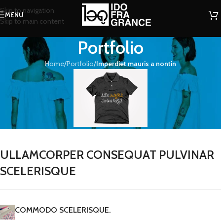
Skip to navigation
MENU
Skip to main content
Portfolio
Home
/
Portfolio
/
Imperdiet mauris a nontin
ULLAMCORPER CONSEQUAT PULVINAR
SCELERISQUE
COMMODO SCELERISQUE.