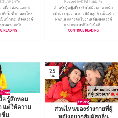
น้ำหอม
Posted by
น้ำหอม
อมที่สะท้อน และบ่ง
สำหรับผู้หญิงที่เร่งรีบไม่มีเวลามากนัก
ที่เซ็กซี่ น่าหลงใหล
เช้าประชุมงาน สายมีนัดลูกค้า เย็นเข้า
งเป็นน้ำหอมที่รังสรรค์
ฟิตเนส กลางคืนไปงานเลี้ยงสังสรรค์
งเหล่าแมกไม...
และกระเป๋าก็ไม่มีเนื้อที่...
E READING
CONTINUE READING
25
ก.ย.
์น้ำหอม
้ล รู้สึกหอม
สาระน่ารู้
 แต่ให้ความ
ส่วนไหนของร่างกายที่ผู้
ชื่น
หญิงอยากสัมผัสกลิ่น