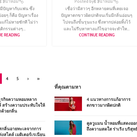
น้ำหอม
Posted by
น้ำหอม
่มีปัญหากับแฟน ซึ่ง
เชื่อว่ามีสาวๆ อีกหลายคนที่เคยเจอ
่อยๆ ก็คือ ปัญหาเรื่อง
ปัญหาตกขาวผิดปกติจนเริ่มมีกลิ่นอ่อนๆ
แก้ไม่หายซักที ไม่ว่า
ไปจนถึงขั้นรุนแรง ซึ่งหากปล่อยทิ้งไว้
ติกรรมต่างๆ...
และไม่รีบหาทางแก้ไขอาจจะทำให...
E READING
CONTINUE READING
4
5
›
»
ที่คุณตามหา
ธุรกิจความหอมหลาก
4 แนวทางการแก้อาการ
์ สร้างความประทับใจให้
ตกขาวมากผิดปกติ
าด้วยกลิ่น
คูลวูแมน น้ำหอมที่แสดงออ
ัสกลิ่นอายทะเลจากการ
ถึงความสดใส ร่าเริง บริสุทธิ
่งสไตล์ เมดิเตอร์เรเนียน