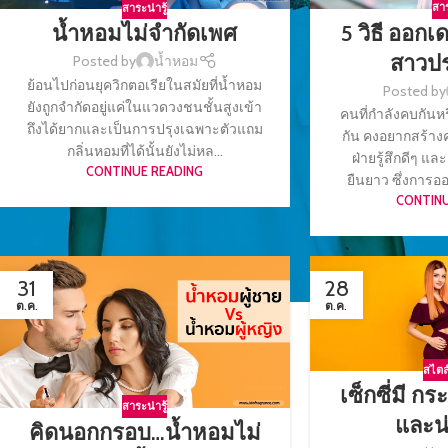
สาร
สาระน่ารู้
5 วิธี ออกเ
น้ำหอมไม่จำกัดเพศ
สาวป
Posted by
น้ำหอม
ย้อนไปก่อนยุควิกตอเรียในสมัยที่น้ำหอม
Posted by
ยังถูกจำกัดอยู่แค่ในแวดวงชนชั้นสูงเข้า
คนที่กำลังคบกันหร
ถึงได้ยากและเป็นการปรุงเฉพาะตัวแถม
กัน คงอยากสร้าง
กลิ่นหอมที่ได้นั้นยังไม่หล...
ฝ่ายรู้สึกดีๆ แ
CONTINUE READING
ยืนยาว ซึ่งการออ
CONTINU
31
28
ต.ค.
ต.ค.
สไตล
เซ็กซี่มี กร
สาระน่ารู้
และน่
คิดนอกกรอบ…น้ำหอมไม่