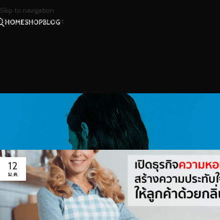
Skip to navigation
Skip to main content
HOME
SHOP
BLOG
12
ม.ค.