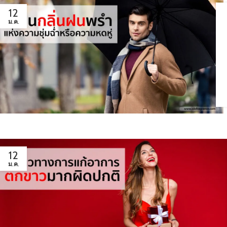
12
ม.ค.
12
ม.ค.