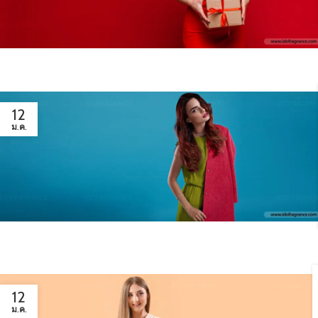
12
ม.ค.
12
ม.ค.