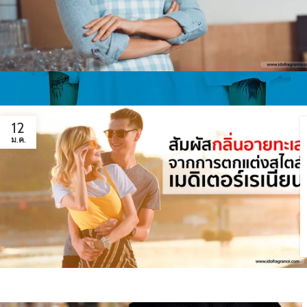
12
ม.ค.