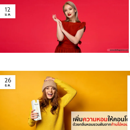
12
ม.ค.
26
ธ.ค.