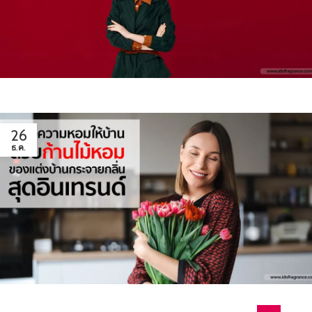
26
ธ.ค.