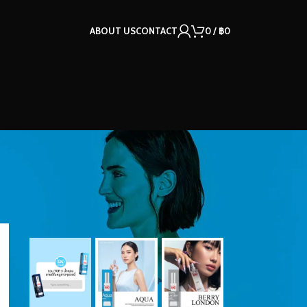
ABOUT US
CONTACT
0
/
฿
0
OUR INSTAGRAM