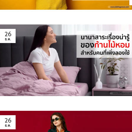
26
ธ.ค.
26
ธ.ค.