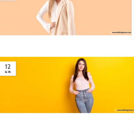
12
ม.ค.