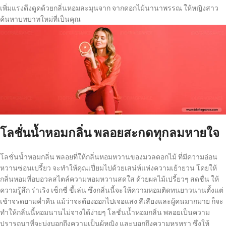
เพิ่มแรงดึงดูดด้วยกลิ่นหอมละมุนจาก จากดอกไม้นานาพรรณ ให้หญิงสาว
ค้นหาบทบาทใหม่ที่เป็นคุณ
โลชั่นน้ำหอมกลิ่น พลอยสะกดทุกลมหายใจ
โลชั่นน้ำหอมกลิ่น พลอยที่ให้กลิ่นหอมหวานของมวลดอกไม้ ที่มีความอ่อน
หวานซ่อนเปรี้ยว จะทำให้คุณเปี่ยมไปด้วยเสน่ห์แห่งความเย้ายวน โดยให้
กลิ่นหอมที่อบอวลสไตล์ความหอมหวานสดใส ด้วยผลไม้เปรี้ยวๆ สดชื่น ให้
ความรู้สึก ร่าเริง เซ็กซี่ ขี้เล่น ซึ่งกลิ่นนี้จะให้ความหอมติดทนยาวนานตั้งแต่
เช้าจรดยามค่ำคืน แม้ว่าจะต้องออกไปเจอแสง สีเสียงและผู้คนมากมาย ก็จะ
ทำให้กลิ่นนี้หอมนานไม่จางได้ง่ายๆ โลชั่นน้ำหอมกลิ่น พลอยเป็นความ
ปรารถนาที่จะบ่งบอกถึงความเป็นผู้หญิง และบอกถึงความหรูหรา ซึ่งให้