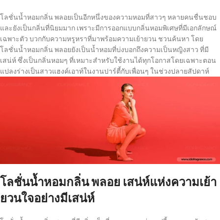
โลชั่นน้ำหอมกลิ่น พลอยเป็นอีกหนึ่งของความหอมที่สาวๆ หลายคนชื่นชอบ
และยังเป็นกลิ่นที่นิยมมาก เพราะมีการออกแบบกลิ่นหอมพิเศษที่มีเอกลักษณ์
เฉพาะตัว บวกกับความหรูหราที่มาพร้อมความเย้ายวน ชวนค้นหา โดย
โลชั่นน้ำหอมกลิ่น พลอยยังเป็นน้ำหอมที่บ่งบอกถึงความเป็นหญิงสาว ที่มี
เสน่ห์ ซึ่งเป็นกลิ่นหอมๆ ที่เหมาะสำหรับใช้งานได้ทุกโอกาสโดยเฉพาะตอน
แปลงร่างเป็นสาวแฮงค์เอาท์ในงานปาร์ตี้กับเพื่อนๆ ในช่วงปลายสัปดาห์
โลชั่นน้ำหอมกลิ่น พลอย เสน่ห์แห่งความเย้า
ยวนใจอย่างมีเสน่ห์