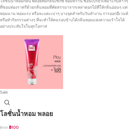
โลชั่นน้ำหอมกลิ่น พลอยที่มีกลิ่นเซ็กซี่ หอมหวาน ซ่อนเปรี้ยวเหมาะกับสาวๆ
ที่ชอบท่องราตรีด้วยกลิ่นหอมที่คัดสรรมาจากเหล่าดอกไม้ที่ให้กลิ่นอ่อนๆ แต่
หอมนาน หอมแรง หรือจะแตะเบาๆ บางจุดสำหรับวันทำงาน การออกอีเวนท์
หรือทำกิจกรรมต่างๆ ที่จะทำให้คนรอบข้างได้กลิ่นหอมแห่งความเร้าใจได้
อย่างประทับใจในทุกโอกาส
Sale
โลชั่นน้ำหอม พลอย
฿
100
฿
120