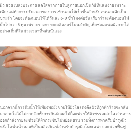
ผิว สวย เปล่งประกาย สดใสจากภายในสู่ภายนอกเป็นวิธีที่แสนง่าย เพราะ
เพียงแค่ทำการปรับเวลาของการเข้านอนให้เร็วขึ้นสำหรับคนนอนดึกเป็น
ประจำ โดยจะต้องนอนให้ได้วันละ 6-8 ชั่วโมงต่อวัน เรียกว่าจะต้องนอนไม่
ดึกไปกว่า 5 ทุ่ม เพราะร่างกายจะผลิตฮอร์โมนสำคัญเพื่อซ่อมแซมผิวกายได้
อย่างเต็มที่ในช่วงเวลาที่หลับนั่นเอง
นอกจากนี้การดื่มน้ำให้เพียงพอยังช่วยให้ผิวใส เต่งตึง ผิวที่ถูกทำร้ายจะกลับ
มาสวยใสได้ไม่ยาก อีกทั้งการกินผักผลไม้ก็จะช่วยให้ผิวพรรณสดใส ส่วนการ
ออกกำลังกายจะช่วยให้ผิวกระชับไม่หย่อนยาน รวมทั้งการทาครีมบำรุงผิว
หรือโลชั่นน้ำหอมที่เป็นผลิตภัณฑ์สำหรับบำรุงผิวโดยเฉพาะ จะช่วยฟื้นฟู