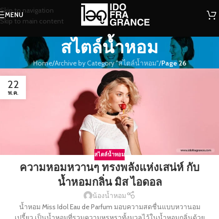
Skip to navigation
MENU
Skip to main content
สไตล์น้ำหอม
Home
/
Archive by Category "สไตล์น้ำหอม"
/
Page 26
22
พ.ค.
สไตล์น้ำหอม
ความหอมหวานๆ ทรงพลังแห่งเสน่ห์ กับ
น้ำหอมกลิ่น มิส ไอดอล
น้องน้ำหอม
น้ำหอม Miss Idol Eau de Parfum มอบความสดชื่นแบบหวานอม
เปรี้ยว เป็นน้ำหอมที่รวมความหรูหราทั้งมวลไว้ในน้ำหอมกลิ่นด้วย