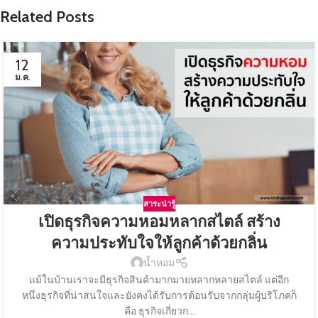
Related Posts
12
ม.ค.
สาระน่ารู้
เปิดธุรกิจความหอมหลากสไตล์ สร้าง
ความประทับใจให้ลูกค้าด้วยกลิ่น
น้ำหอม
แม้ในบ้านเราจะมีธุรกิจสินค้ามากมายหลากหลายสไตล์ แต่อีก
หนึ่งธุรกิจที่น่าสนใจและยังคงได้รับการต้อนรับจากกลุ่มผู้บริโภคก็
คือ ธุรกิจเกี่ยวก...