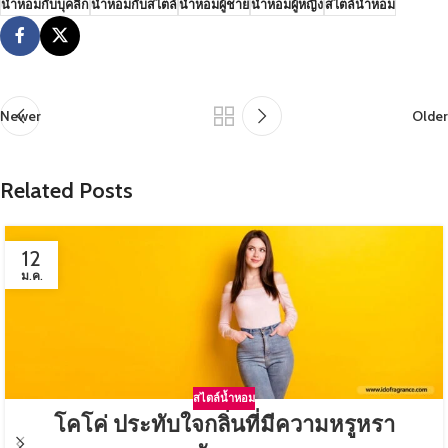
น้ำหอมกับบุคลิก
น้ำหอมกับสไตล์
น้ำหอมผู้ชาย
น้ำหอมผู้หญิง
สไตล์น้ำหอม
Newer
Older
Related Posts
12
ม.ค.
สไตล์น้ำหอม
โคโค่ ประทับใจกลิ่นที่มีความหรูหรา