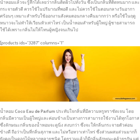
น้ำหอมแล้วจะรู้สึกได้เลยว่ากลิ่นติดผิวไปทั้งวัน ซึ่งเป็นกลิ่นที่ติดทนมาก และ
กระจายตัวดี ควรใช้ในปริมาณที่พอดี และไม่ควรใช้ในตอนกลางวันอากา
ศร้อนๆ เหมาะสำหรับใช้ออกงานสังคมตอนกลางคืนมากกว่า หรือใช้ในฤดู
หนาวจะไม่ทำให้เวียนหัวเท่าไหร่ เป็นน้ำหอมสำหรับผู้ใหญ่ ผู้ชายสามารถ
ใช้ได้เพราะกลิ่นไม่ให้โทนผู้หญิงจนเกินไป
[products ids=”3287″ columns=”1″
น้ำหอม
Coco Eau de Parfum
ประทับใจกลิ่นที่มีความหรูหราชัดเจน โดย
กลิ่นมีความเป็นผู้ใหญ่และค่อนข้างเป็นทางการสามารถใช้งานได้ทุกโอกาส
ซึ่งลักษณะกลิ่นของน้ำหอมจะดูนิ่ง สงบกว่า ซึ่งจะให้กลิ่นกระจายตัวค่อน
ข้างดี ถือว่าเป็นที่กลิ่นสุภาพ และไม่หวือหวาเท่าไหร่ ซึ่งส่วนผสมส่วนมากก็
ยังคงเป็นดอกไม้หลากหลายชนิด โดยรวมแล้วก็มีกลิ่นลักษณะคล้ายๆกัน แต่