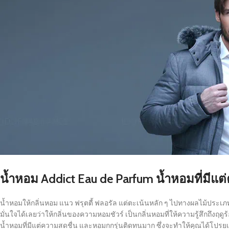
น้ำหอม Addict Eau de Parfum น้ำหอมที่มีแต
น้ำหอมให้กลิ่นหอม แนว ฟรุตตี้ ฟลอรัล แต่ตะเน้นหลัก ๆ ไปทางผลไม้ประเภท กลิ
มั่นใจได้เลยว่าให้กลิ่นของความหอมชัวร์ เป็นกลิ่นหอมที่ให้ความรู้สึกถึงฤ
น้ำหอมที่มีแต่ความสดชื่น และหอมกกรุ่นติดทนมาก ซึ่งจะทำให้คุณได้โปร