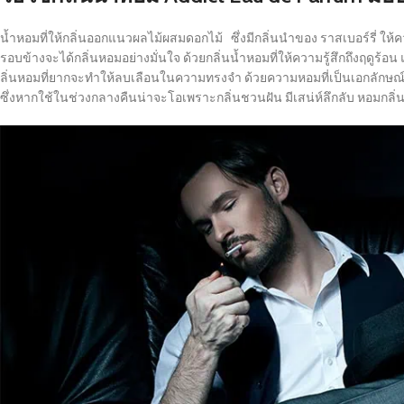
น้ำหอมที่ให้กลิ่นออกแนวผลไม้ผสมดอกไม้ ซึ่งมีกลิ่นนำของ ราสเบอร์รี่ ให้คว
รอบข้างจะได้กลิ่นหอมอย่างมั่นใจ ด้วยกลิ่นน้ำหอมที่ให้ความรู้สึกถึงฤดูร้อ
ลิ่นหอมที่ยากจะทำให้ลบเลือนในความทรงจำ ด้วยความหอมที่เป็นเอกลักษณ์แ
ซึ่งหากใช้ในช่วงกลางคืนน่าจะโอเพราะกลิ่นชวนฝัน มีเสน่ห์ลึกลับ หอมกลิ