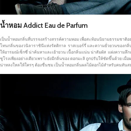
น้ำหอม Addict Eau de Parfum
เป็นน้ำหอมกลิ่นที่บรรจงสร้างสรรค์ความหอม เพื่อสะท้อนนิยามธรรมชาติอย่างไ
โทนกลิ่นของวนิลาราชินีแห่งรัตติกาล ราสเบอร์รี่ และความยั่วยวนของกลิ่น ม
ให้อารมณ์เซ็กซี่ น่าค้นหาและเย้ายวน เนื้อกลิ่นแน่น น่าสัมผัส แฝงความลึกลั
ชูโรงเพียงอย่างเดียวเพราะยังมีกลิ่นของ ดอกมะลิ ถูกปรับให้ชัดขึ้นด้วย เมื
น่าหลงใหลให้ใครๆ ต้องชื่นชม เป็นน้ำหอมกลิ่นผลไม้ดอกไม้สำหรับคนทันสม