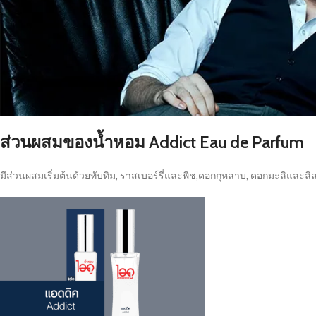
ส่วนผสมของน้ำหอม Addict Eau de Parfum
มีส่วนผสมเริ่มต้นด้วยทับทิม, ราสเบอร์รี่และพีช,ดอกกุหลาบ, ดอกมะลิและลิ