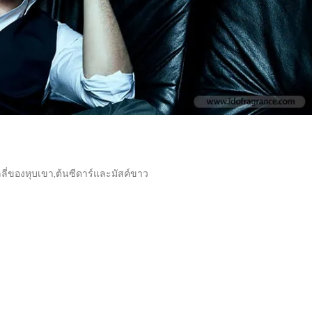
ลลี่ของหุบเขา,ต้นซีดาร์และมัสค์ขาว