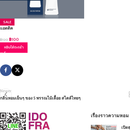
SALE
แอดดิค
฿
100
฿
120
หยิบใส่ตะกร้า
Newer
กลิ่นหอมเย็นๆ ของ 5 พรรณไม้เลื้อย สไตล์ไทยๆ
เรื่องราวความหอม
เปิด