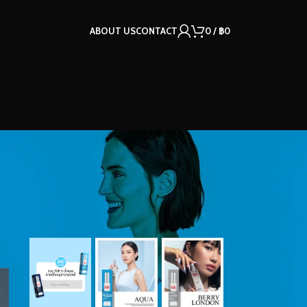
ABOUT US
CONTACT
0
/
฿
0
OUR INSTAGRAM