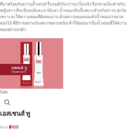
ที่มาพร้อมกับความล้ำเสน่ห์ รื่นรมย์เกินกว่าจะเป็นจริง จึงกลายเป็นสำหรับ
หญิงสาว ที่จะมีเสน่ห์และน่าค้นหา น้ำหอมกลิ่นนี้เหมาะสำหรับสาวๆ ทุกวัย
เพราะจะให้ความหอมที่ติดทนนาน ด้วยความหอมของหัวน้ำหอมจากมวล
ดอกไม้ ที่มีการผสานกันหลากหลายชนิด ทำให้ออกมาเป็นน้ำหอมที่ให้ความ
หอมอย่างลงตัว
Sale
เอสเซนส์ ทู
฿
100
฿
120