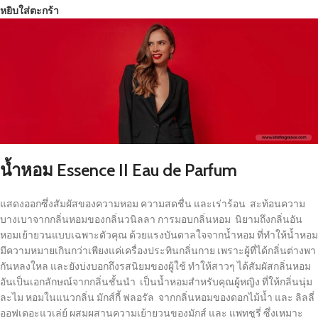
หยิบใส่ตะกร้า
น้ำหอม
Essence II Eau de Parfum
แสดงออกซึ่งสัมผัสของความหอม ความสดชื่น และเร่าร้อน สะท้อนความ
บางเบาจากกลิ่นหอมของกลิ่นวนิลลา การมอบกลิ่นหอม นิยามถึงกลิ่นอัน
หอมเย้ายวนแบบเฉพาะตัวคุณ ด้วยแรงบันดาลใจจากน้ำหอม ที่ทำให้น้ำหอม
มีความหมายเกินกว่าเพียงแค่เครื่องประทินกลิ่นกาย เพราะผู้ที่ได้กลิ่นต่างพา
กันหลงใหล และยังบ่งบอกถึงรสนิยมของผู้ใช้ ทำให้สาวๆ ได้สัมผัสกลิ่นหอม
อันเป็นเอกลักษณ์จากกลิ่นชั้นนำ เป็นน้ำหอมสำหรับคุณผู้หญิง ที่ให้กลิ่นนุ่ม
ละไม หอมในแนวกลิ่น มักส์กี้ ฟลอรัล จากกลิ่นหอมของดอกไม้น้ำ และ ลิลลี่
ออฟเดอะแวเล่ย์ ผสมผสานความเย้ายวนของมักส์ และ แพทชูรี่ ซึ่งเหมาะ