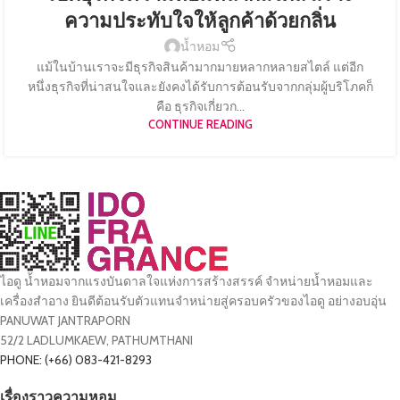
ความประทับใจให้ลูกค้าด้วยกลิ่น
น้ำหอม
แม้ในบ้านเราจะมีธุรกิจสินค้ามากมายหลากหลายสไตล์ แต่อีก
หนึ่งธุรกิจที่น่าสนใจและยังคงได้รับการต้อนรับจากกลุ่มผู้บริโภคก็
คือ ธุรกิจเกี่ยวก...
CONTINUE READING
ไอดู น้ำหอมจากแรงบันดาลใจแห่งการสร้างสรรค์ จำหน่ายน้ำหอมและ
เครื่องสำอาง ยินดีต้อนรับตัวแทนจำหน่ายสู่ครอบครัวของไอดู อย่างอบอุ่น
PANUWAT JANTRAPORN
52/2 LADLUMKAEW, PATHUMTHANI
PHONE: (+66) 083-421-8293
เรื่องราวความหอม