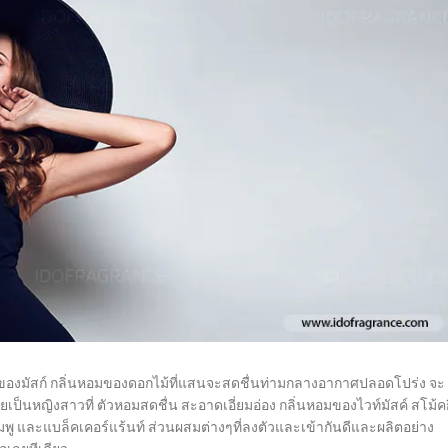
มของมัสก์ กลิ่นหอมของดอกไม้ที่แสนจะสดชื่นท่ามกลางอากาศปลอดโปร่ง จะ
ป็นหญิงสาวที่ ตัวหอมสดชื่น สะอาดเอี่ยมอ่อง กลิ่นหอมของไวท์มัสค์ สโม้คกี
ู และแบล็คเคอร์แร้นท์ ส่วนผสมต่างๆที่ลงตัวและเข้ากันดีและผลิตอย่าง