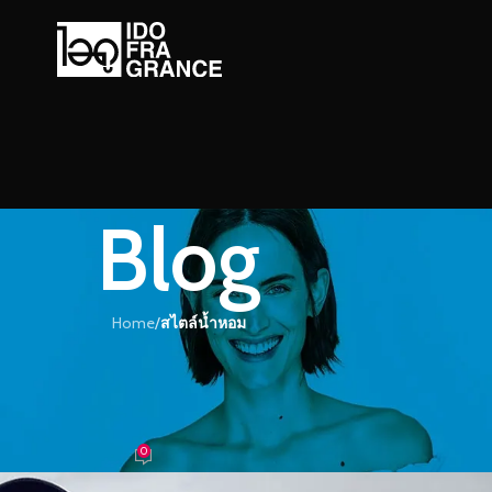
Blog
Home
/
สไตล์น้ำหอม
์น้ำหอม
งผู้หญิงที่คู่ควร กับน้ำหอมกลิ่น ไวท
มัส
0
ำหอม
On 09/07/2018