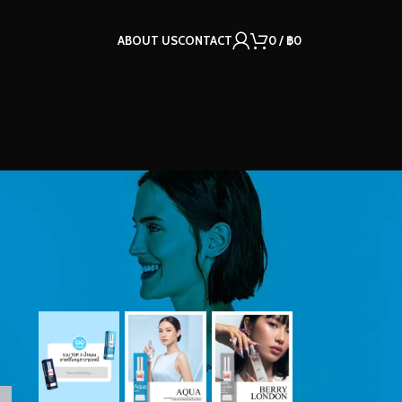
ABOUT US
CONTACT
0
/
฿
0
OUR INSTAGRAM
์