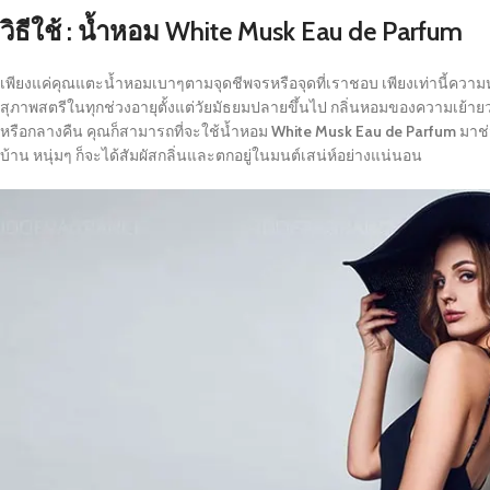
วิธีใช้ : น้ำหอม White Musk Eau de Parfum
เพียงแค่คุณแตะน้ำหอมเบาๆตามจุดชีพจรหรือจุดที่เราชอบ เพียงเท่านี้คว
สุภาพสตรีในทุกช่วงอายุตั้งแต่วัยมัธยมปลายขึ้นไป กลิ่นหอมของความเย้ายวน
หรือกลางคืน คุณก็สามารถที่จะใช้น้ำหอม
White Musk Eau de Parfum
มาช่
บ้าน หนุ่มๆ ก็จะได้สัมผัสกลิ่นและตกอยู่ในมนต์เสน่ห์อย่างแน่นอน