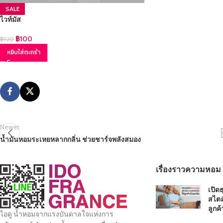
SALE
ไวท์มัส
฿
100
฿
120
หยิบใส่ตะกร้า
Newer
น้ำมันหอมระเหยหลากกลิ่น ช่วยชาร์จพลังสมอง
เรื่องราวความหอม
เปิด
สไตล
ลูกค้
ไอดู น้ำหอมจากแรงบันดาลใจแห่งการ