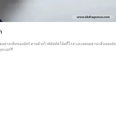
m
ัดอย่างกลิ่มของมัสก์ ตามด้วยไวท์มัสค์สโม้คกี้โรส และผสมผสานกลิ่นหอมอั
เบอร์รี่