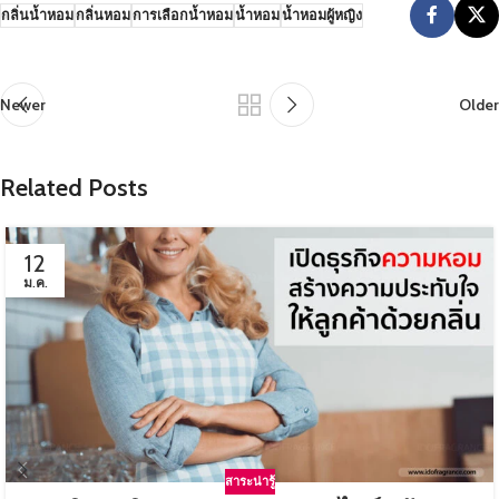
กลิ่นน้ำหอม
กลิ่นหอม
การเลือกน้ำหอม
น้ำหอม
น้ำหอมผู้หญิง
Newer
Older
Related Posts
12
ม.ค.
สาระน่ารู้