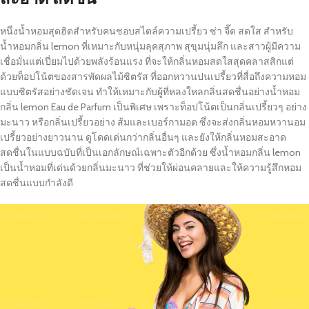
หนึ่งน้ำหอมสุดฮิตสำหรับคนชอบสไตล์ความเปรี้ยว ซ่า จี๊ด สดใส สำหรับ
น้ำหอมกลิ่น lemon ที่เหมาะกับหนุ่มลุคสุภาพ สุขุมนุ่มลึก และสาวผู้มีความ
เชื่อมั่นแต่เปี่ยมไปด้วยพลังร้อนแรง ที่จะให้กลิ่นหอมสดใสสุดคลาสสิกแต่
ด้วยท็อปโน้ตของสารพัดผลไม้ซิตรัส ที่ออกหวานปนเปรี้ยวที่สื่อถึงความหอม
แบบซิตรัสอย่างชัดเจน ทำให้เหมาะกับผู้ที่หลงใหลกลิ่นสดชื่นอย่างน้ำหอม
กลิ่น lemon Eau de Parfum เป็นพิเศษ เพราะท็อปโน้ตเป็นกลิ่นเปรี้ยวๆ อย่าง
มะนาว หรือกลิ่นเปรี้ยวอย่าง ส้มและเบอร์กามอต ซึ่งจะส่งกลิ่นหอมหวานอม
เปรี้ยวอย่างยาวนาน ดูโดดเด่นกว่ากลิ่นอื่นๆ และยังให้กลิ่นหอมสะอาด
สดชื่นในแบบฉบับที่เป็นเอกลักษณ์เฉพาะตัวอีกด้วย ซึ่งน้ำหอมกลิ่น lemon
เป็นน้ำหอมที่เด่นด้วยกลิ่นมะนาว ที่ช่วยให้ผ่อนคลายและให้ความรู้สึกหอม
สดชื่นแบบกำลังดี