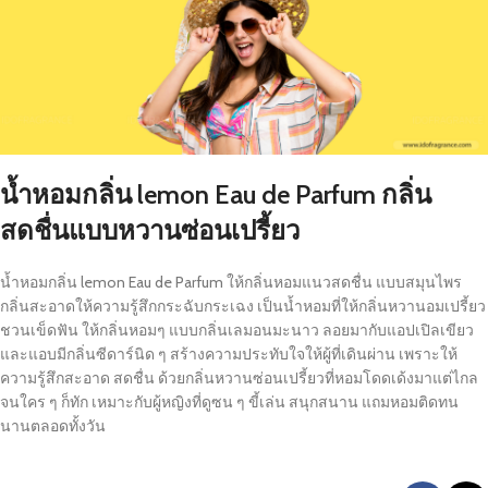
น้ำหอมกลิ่น lemon Eau de Parfum กลิ่น
สดชื่นแบบหวานซ่อนเปรี้ยว
น้ำหอมกลิ่น lemon Eau de Parfum ให้กลิ่นหอมแนวสดชื่น แบบสมุนไพร
กลิ่นสะอาดให้ความรู้สึกกระฉับกระเฉง เป็นน้ำหอมที่ให้กลิ่นหวานอมเปรี้ยว
ชวนเข็ดฟัน ให้กลิ่นหอมๆ แบบกลิ่นเลมอนมะนาว ลอยมากับแอปเปิลเขียว
และแอบมีกลิ่นซีดาร์นิด ๆ สร้างความประทับใจให้ผู้ที่เดินผ่าน เพราะให้
ความรู้สึกสะอาด สดชื่น ด้วยกลิ่นหวานซ่อนเปรี้ยวที่หอมโดดเด้งมาแต่ไกล
จนใคร ๆ ก็ทัก เหมาะกับผู้หญิงที่ดูซน ๆ ขี้เล่น สนุกสนาน แถมหอมติดทน
นานตลอดทั้งวัน