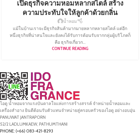
เปิดธุรกิจความหอมหลากสไตล์ สร้าง
ความประทับใจให้ลูกค้าด้วยกลิ่น
น้ำหอม
แม้ในบ้านเราจะมีธุรกิจสินค้ามากมายหลากหลายสไตล์ แต่อีก
หนึ่งธุรกิจที่น่าสนใจและยังคงได้รับการต้อนรับจากกลุ่มผู้บริโภคก็
คือ ธุรกิจเกี่ยวก...
CONTINUE READING
ไอดู น้ำหอมจากแรงบันดาลใจแห่งการสร้างสรรค์ จำหน่ายน้ำหอมและ
เครื่องสำอาง ยินดีต้อนรับตัวแทนจำหน่ายสู่ครอบครัวของไอดู อย่างอบอุ่น
PANUWAT JANTRAPORN
52/2 LADLUMKAEW, PATHUMTHANI
PHONE: (+66) 083-421-8293