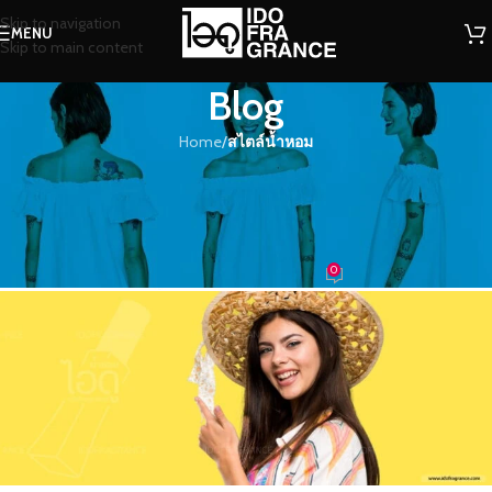
Skip to navigation
MENU
Skip to main content
Blog
Home
/
สไตล์น้ำหอม
สไตล์น้ำหอม
เลม่อน กลิ่นหวานซ่อนเปรี้ยวหอม
อย่างมีสไตล์
0
น้ำหอม
On 26/08/2019