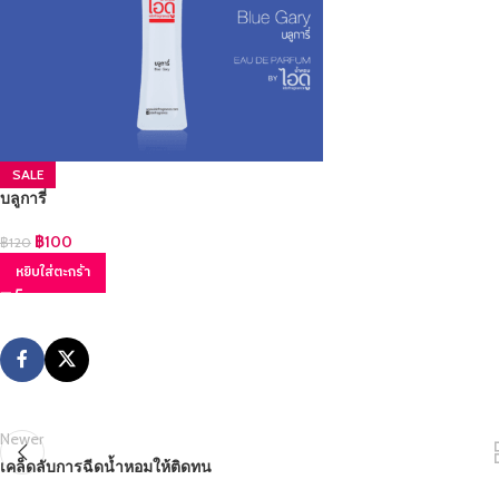
SALE
บลูการี่
฿
100
฿
120
หยิบใส่ตะกร้า
Newer
เคล็ดลับการฉีดน้ำหอมให้ติดทน