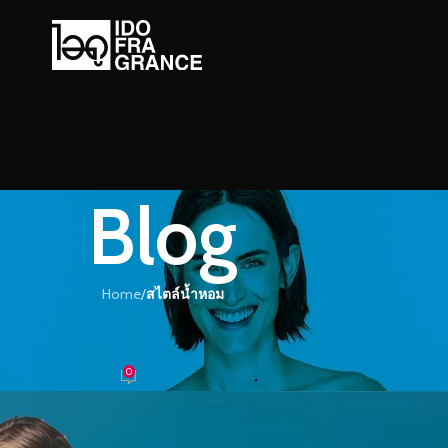
Blog
Home
/
สไตล์น้ำหอม
์น้ำหอม
ต็มเปี่ยมด้วย น้ำหอมกลิ่น บลูการี่
0
้ำหอม
On 30/10/2017