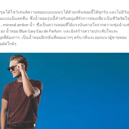
ุรุษ ได้โชว์เสน่ห์ความหอมแบบแมนๆ ได้ด้วยกลิ่นหอมนี้ได้ทุกวัน และไม่มีวัน
เย็นสดชื่น ซึ่งน้ำหอมรุ่นนี้สำหรับหนุ่มที่รักการท่องเที่ยวเป็นชีวิตจิตใ
na , mineral amber น้ำ ซึ่งเป็นความหอมที่ได้แรงบันดาลใจจากความชุ่มฉ่ำแห
อง น้ำหอม Blue Gary Eau de Parfum และยังสร้างความประทับใจและ
ดที่ต้องการ เป็นน้ำหอมอีกกลิ่นที่หอมมากๆ ครับ กลิ่นจะออกแนวผู้ชายหอม
มผัสใกล้ๆ