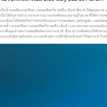
เป็นน้ำหอมที่บ่งบอกถึงความหอมที่สดใส สดชื่น เย็นฉ่ำที่จะทำให้คุณสุภาพ บ
เบื่อ ได้บันดาลอำนาจและความงามแห่งท้องทะเลมาอยู่ในขวด ที่ให้ความหอมแบบ
และยังจะได้สัมผัสกับการผสมกลิ่นหอมจาก mandarin , petit grain , santoli
สายน้ำ บ่งบอกถึงความหอมที่สดใส สดชื่น เย็นฉ่ำ และงดงามตามแบบฉบับข
แรงดึงดูด ด้วยความหอมที่สกัดจากธรรมชาติ ซึ่งสามารถฉีดพรมให้ทั่วตามจุ
แบบฉบับผู้ชายทันสมัย และแฝงด้วยความรู้สึกมีเสน่ห์ จนทำให้อยากเข้าไปสั