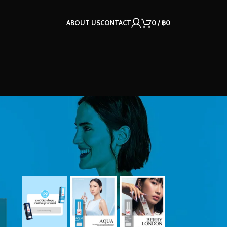
ABOUT US
CONTACT
0
/
฿
0
OUR INSTAGRAM