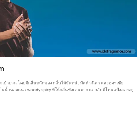
um
และเย้ายวน โดยมีกลิ่นหลักของ กลิ่นไม้จันทน์ , มัสค์ วนิลา และอคาเซีย,
เป็นน้ำหอมแนว woody spicy ที่ให้กลิ่นขิงเด่นมาก แต่กลับมีโทนแป้งลอยอยู่