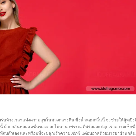
ห้วงเวลาแห่งความสุขในช่วงกลางคืน ซึ่งน้ำหอมกลิ่นนี้ จะช่วยให้ผู้หญิงม
นี้ ด้วยกลิ่นหอมสดชื่นของดอกไม้นานาพรรณ ที่พร้อมจะปลุกเร้าความเซ็กซี่
ให้กับตัวเอง และพร้อมที่จะปลุกเร้าความเซ็กซี่ แต่อบอวลด้วยมารยาผ่านกลิ่น