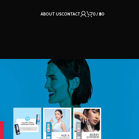
ABOUT US
CONTACT
0
/
฿
0
OUR INSTAGRAM