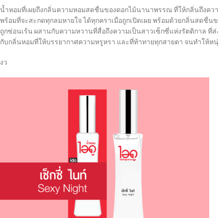
น้ำหอมที่เผยถึงกลิ่นความหอมสดชื่นของดอกไม้นานาพรรณ ที่ให้กลิ่นถึงความ
พร้อมที่จะสะกดทุกลมหายใจ ได้ทุกคราเมื่อถูกเปิดเผย พร้อมด้วยกลิ่นสดชื่นข
ถูกซ่อนเร้น ผสานกับความหวานที่สื่อถึงความเป็นสาวเซ็กซี่แห่งรัตติกาล ท
กับกลิ่นหอมที่ให้บรรยากาศความหรูหรา และที่ท้าทายทุกสายตา จนทำให้หนุ
งว