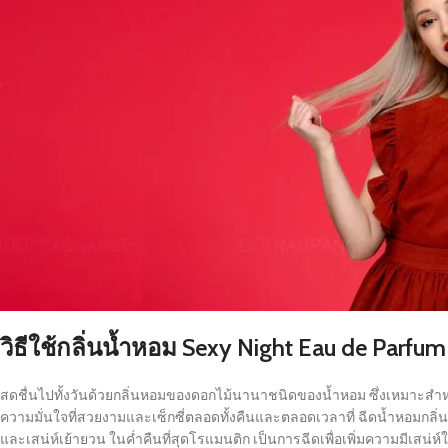
วิธีใช้กลิ่นน้ำหอม Sexy Night Eau de Parfum
สดชื่นไปทั้งวันด้วยกลิ่นหอมของดอกไม้นานาชนิดของน้ำหอม ซึ่งเหมาะสำหรับ
ความมั่นใจที่สวยงามและเซ็กซี่ตลอดทั้งคืนและตลอดเวลาที่ ฉีดน้ำหอมกลิ่น
และเสน่ห์เย้ายวน ในค่ำคืนที่สุดโรแมนติก เป็นการฉีดเพื่อเพิ่มความมีเสน่ห์