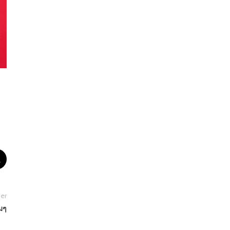
er
มๆ