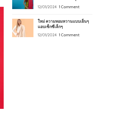
12/01/2024
1 Comment
ใหม่ ความหอมหวานแบบเย็นๆ
แอบเซ็กซี่เล็กๆ
12/01/2024
1 Comment