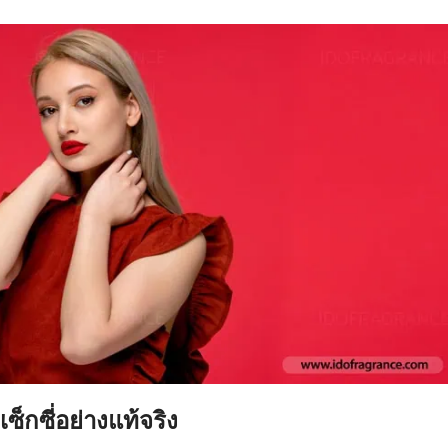
็กซี่อย่างแท้จริง