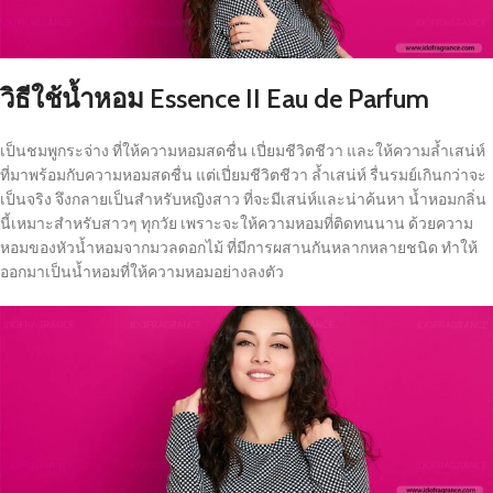
วิธีใช้น้ำหอม Essence II Eau de Parfum
เป็นชมพูกระจ่าง ที่ให้ความหอมสดชื่น เปี่ยมชีวิตชีวา และให้ความล้ำเสน่ห์
ที่มาพร้อมกับความหอมสดชื่น แต่เปี่ยมชีวิตชีวา ล้ำเสน่ห์ รื่นรมย์เกินกว่าจะ
เป็นจริง จึงกลายเป็นสำหรับหญิงสาว ที่จะมีเสน่ห์และน่าค้นหา น้ำหอมกลิ่น
นี้เหมาะสำหรับสาวๆ ทุกวัย เพราะจะให้ความหอมที่ติดทนนาน ด้วยความ
หอมของหัวน้ำหอมจากมวลดอกไม้ ที่มีการผสานกันหลากหลายชนิด ทำให้
ออกมาเป็นน้ำหอมที่ให้ความหอมอย่างลงตัว