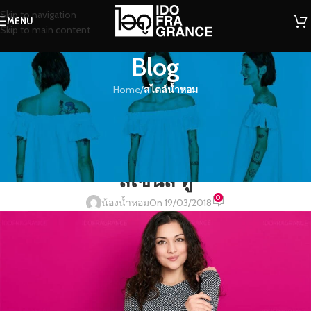
Skip to navigation
MENU
Skip to main content
Blog
Home
/
สไตล์น้ำหอม
สไตล์น้ำหอม
เจิดจรัสและชวนค้นหา ด้วยความหอม
ที่มีเสน่ห์เย้ายวนไปกับ น้ำหอมกลิ่น เอ
สเซนส์ ทู
0
น้องน้ำหอม
On 19/03/2018