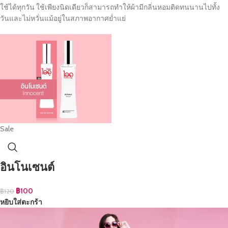
ใช้ได้ทุกวัน ใช้เพียงนิดเดียวก็สามารถทำให้ผ้ามีกลิ่นหอมติดทนนานไปทั้ง
วันและไม่หวั่นแม้อยู่ในสภาพอากาศย่ำแย่
Sale
อินโนเซนต์
฿
100
฿
120
หยิบใส่ตะกร้า