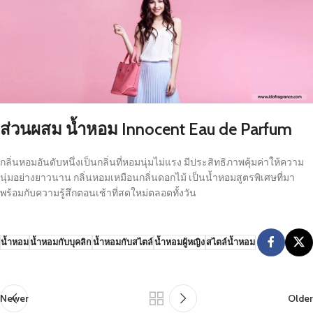
ส่วนผสม น้ำหอม Innocent Eau de Parfum
กลิ่นหอมอันดับหนึ่งเป็นกลิ่นที่หอมนุ่มไม่แรง มีประสิทธิภาพคุ้มค่าให้ความ
นุ่มอย่างยาวนาน กลิ่นหอมเหมือนกลิ่นดอกไม้ เป็นน้ำหอมสูตรพิเศษที่มา
พร้อมกับความรู้สึกตอนเช้าที่สดใหม่ตลอดทั้งวัน
น้ำหอม
น้ำหอมกับบุคลิก
น้ำหอมกับสไตล์
น้ำหอมผู้หญิง
สไตล์น้ำหอม
Newer
Older