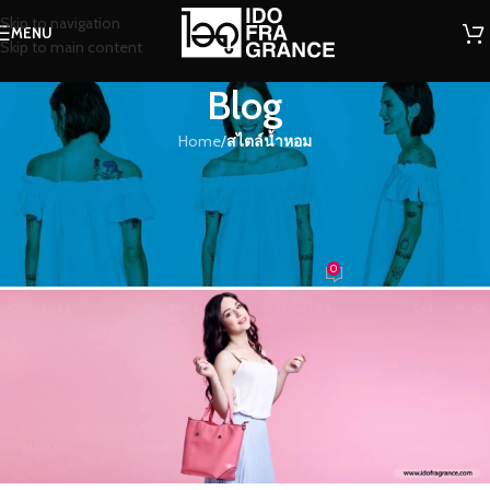
Skip to navigation
MENU
Skip to main content
Blog
Home
/
สไตล์น้ำหอม
สไตล์น้ำหอม
อินโนเซนต์ ความประทับใจกับกลิ่นที่
หอมติดทนนาน
0
น้ำหอม
On 16/04/2020