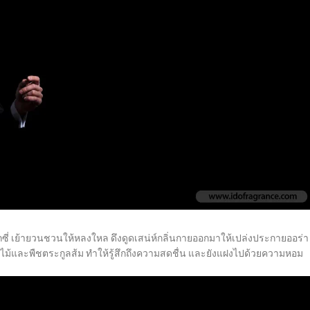
กซี่ เย้ายวนชวนให้หลงใหล ดึงดูดเสน่ห์กลิ่นกายออกมาให้เปล่งประกายออร่า
้และพืชตระกูลส้ม ทำให้รู้สึกถึงความสดชื่น และยังแฝงไปด้วยความหอม