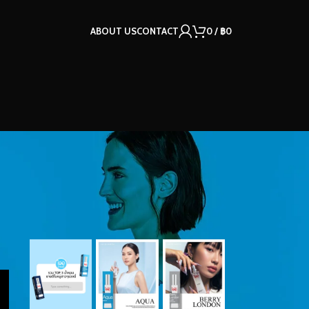
ABOUT US
CONTACT
0
/
฿
0
OUR INSTAGRAM