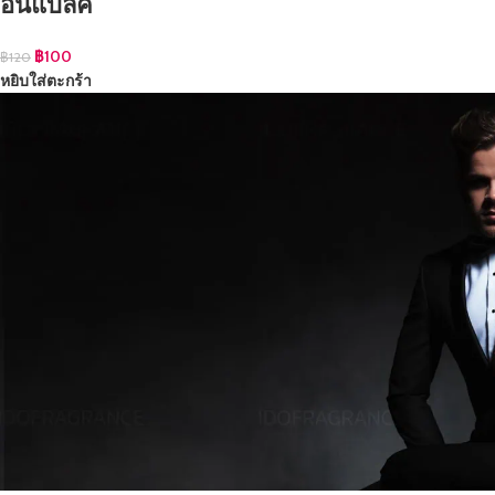
อินแบล็ค
฿
100
฿
120
หยิบใส่ตะกร้า