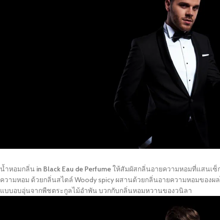
น้ำหอมกลิ่น
in Black Eau de Perfume
ให้สัมผัสกลิ่นอายความหอมที่แสนเซ็
ความหอม ด้วยกลิ่นสไตล์ Woody spicy ผสานด้วยกลิ่นอายความหอมของผลไม
แบบอบอุ่นจากพืชตระกูลไม้อำพัน บวกกับกลิ่นหอมหวานของวนิลา