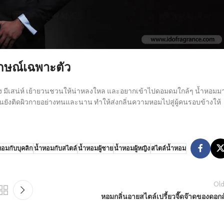
ลักษณ์เฉพาะตัว
ง มีเสน่ห์ เย้ายวนชวนให้น่าหลงใหล และอยากเข้าไปดอมดมใกล้ๆ น้ำหอมม
ิ่นยังติดผิวกายอย่างทนและนาน ทำให้ส่งกลิ่นความหอมไปสู่ผู้คนรอบข้างให้
หอมกับบุคลิก
น้ำหอมกับสไตล์
น้ำหอมผู้ชาย
น้ำหอมผู้หญิง
สไตล์น้ำหอม
Old
หอมกลิ่นอายสไตล์เปรี้ยวจี๊ดจ๊าดของดอกส