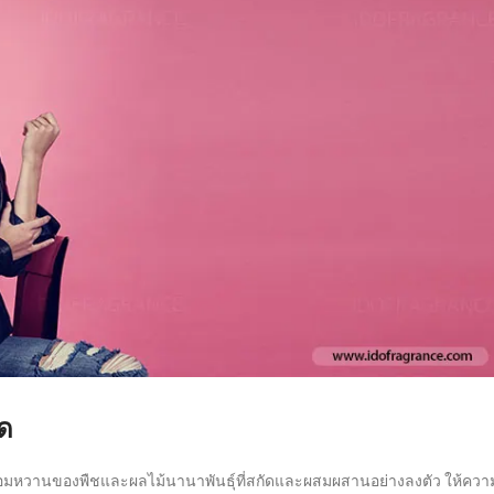
ด
หอมหวานของพืชและผลไม้นานาพันธุ์ที่สกัดและผสมผสานอย่างลงตัว ให้ควา