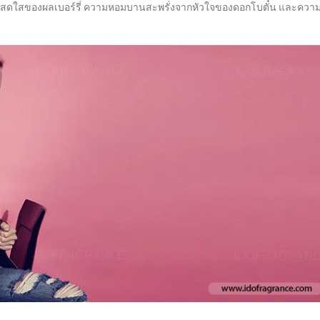
ความสดใสของผลเบอร์รี่ ความหอมบานสะพรั่งจากหัวใจของดอกโบตั๋น และควา