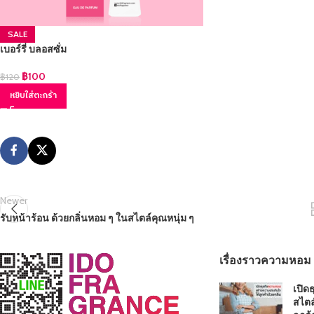
SALE
เบอร์รี่ บลอสซั่ม
฿
100
฿
120
หยิบใส่ตะกร้า
Newer
รับหน้าร้อน ด้วยกลิ่นหอม ๆ ในสไตล์คุณหนุ่ม ๆ
เรื่องราวความหอม
เปิด
สไตล