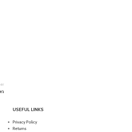
er
หว
USEFUL LINKS
Privacy Policy
Returns