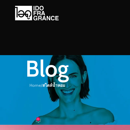
Blog
Home
/
สไตล์น้ำหอม
์น้ำหอม
นวันที่สดใสไปกับน้ำหอมกลิ่น เบอร์รี่
สซั่ม
0
ำหอม
On 20/08/2018