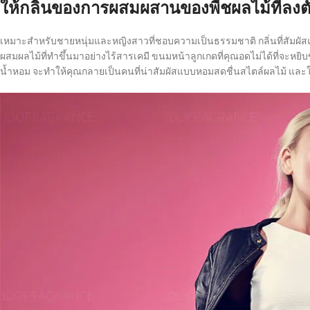
ให้กลิ่นของการผสมผสานของพืชผลไม้ที่ลงต
เหมาะสำหรับชายหนุ่มและหญิงสาวที่ชอบความเป็นธรรมชาติ กลิ่นที่สัมผัสแ
ผสมผลไม้ที่ทำขึ้นมาอย่างไร้สารเคมี ขนมหน้าลูกเกดที่คุณอดไม่ได้ที่จะหยิบข
น้ำหอม จะทำให้คุณกลายเป็นคนที่น่าสัมผัสแบบหอมสดชื่นสไตล์ผลไม้ และให้คว