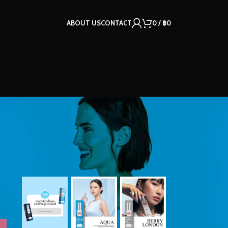
ABOUT US
CONTACT
0
/
฿
0
OUR INSTAGRAM