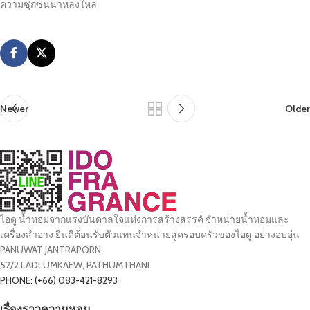
ความซุกซนน่าหลงใหล
Newer
Older
ไอดู น้ำหอมจากแรงบันดาลใจแห่งการสร้างสรรค์ จำหน่ายน้ำหอมและ
เครื่องสำอาง ยินดีต้อนรับตัวแทนจำหน่ายสู่ครอบครัวของไอดู อย่างอบอุ่น
PANUWAT JANTRAPORN
52/2 LADLUMKAEW, PATHUMTHANI
PHONE: (+66) 083-421-8293
เรื่องราวความหอม