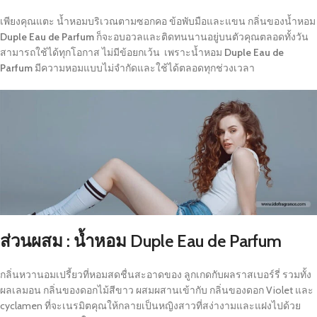
เพียงคุณแตะ น้ำหอมบริเวณตามซอกคอ ข้อพับมือและแขน กลิ่นของน้ำหอม
Duple Eau de Parfum
ก็จะอบอวลและติดทนนานอยู่บนตัวคุณตลอดทั้งวัน
สามารถใช้ได้ทุกโอกาส ไม่มีข้อยกเว้น เพราะน้ำหอม
Duple Eau de
Parfum
มีความหอมแบบไม่จำกัดและใช้ได้ตลอดทุกช่วงเวลา
ส่วนผสม : น้ำหอม Duple Eau de Parfum
กลิ่นหวานอมเปรี้ยวที่หอมสดชื่นสะอาดของ ลูกเกดกับผลราสเบอร์รี่ รวมทั้ง
ผลเลมอน กลิ่นของดอกไม้สีขาว ผสมผสานเข้ากับ กลิ่นของดอก Violet และ
cyclamen ที่จะเนรมิตคุณให้กลายเป็นหญิงสาวที่สง่างามและแฝงไปด้วย