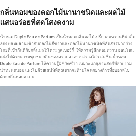
กลิ่นหอมของดอกไม้นานาชนิดและผลไม้
แสนอร่อยที่สดใสงดงาม
น้ำหอม
Duple Eau de Parfum
เป็นน้ำหอมกลิ่นผลไม้เปรี้ยวอมหวานที่น่าลิ้ม
ลอง ผสมผสานเข้ากับดอกไม้สีขาวและดอกไม้นานาชนิดที่คัดสรรมาอย่าง
โดยที่เข้ากันดีกับกลิ่นผลไม้ ตระกูลเบอร์รี่ ให้ความรู้สึกหอมหวาน อ่อนโยน
แฝงไปด้วยความซุกซน กลิ่นของความสะอาด สว่างไสว สดชื่น น้ำหอม
Duple Eau de Parfum
ให้ความรู้มีชีวิตชีวา เหมาะแก่สุภาพสตรีที่สวยงาม
น่าทะนุถนอม แฝงไปด้วยเสน่ห์ที่คุณยากจะห้ามใจ ทุกย่างก้าวที่อบอวลไป
ด้วยกลิ่นหอมละมุน