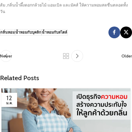
ส้ม ,กลิ่นน้ำผึ้งดอกกล้วยไม้ แอมเบิล และมัคส์ ให้ความหอมสดชื่นตลอดทั้ง
วัน
กลิ่นหอม
น้ำหอมกับบุคลิก
น้ำหอมกับสไตล์
Newer
Older
Related Posts
12
ม.ค.