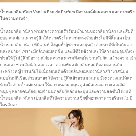
น้ำหอมกลิ่น
วนิลา Vanilla Eau de Parfum
มีอารมณ์ผ่อนคลาย
และตราตรึง
ในความทรงจำ
น้ำหอมกลิ่น วนิลา ท่ามกลางความเร้าร้อน ยั่วยวนของกลิ่นวนิลา และส้มที่
อบอวลแผ่ผ่านความรู้สึกให้ตราตรึงในความทรงจำอย่างไม่มีที่สิ้นสุด เป็น
น้ำหอมกลิ่น วนิลา ที่มีเสน่ห์ ดึงดูดทั้งผู้ชาย และผู้หญิงด้วยท่าทีที่เป็นกันเอง
และสบายๆ เพราะมีกลิ่นหอมสดชื่น และมีชีวิตชีวาและให้ความอบอุ่นซึ่งจะ
ช่วยให้ผู้ใช้รู้สึกมีอารมณ์ผ่อนคลาย ความพึงพอใจชวนสัมผัส, สร้างความเย้า
ยวนและชวนสัมผัสตลอดเวลา ความทันสมัยกลิ่นหอมที่ผสมผสานกัน
ระหว่างหญ้าฝรั่นกับไม้เนื้ออ่อนเติมด้วยกลิ่นหอมของวนิลาสร้างรสนิยม
แบบใหม่ที่เรียบง่ายสบายๆ ให้ความรู้สึกเย้ายวนชวนดม ยังคงทรงเสน่ห์สุด
ห้ามใจต้านตั้งแต่แรกพบ ให้ความหอมละมุน สู่สัมผัสแห่งความเลอเลิศ
หนุ่มๆ หลายคนต้องยอมจำนนต่อสัมผัสอ่อนละมุนและความสดชื่นโดยแท้
น้ำหอมกลิ่น วนิลา เป็นกลิ่นที่ให้ความหวานเซ็กซี่หอมหวานรวยรินจนไม่มี
ใครลืมลง