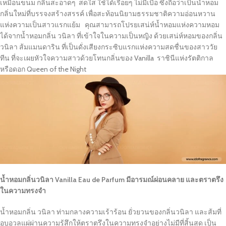
เหมือนขนม กลิ่นสะอาดๆ สดใส ใช้ได้เรื่อยๆ ไม่มีเบื่อ ซึ่งถือว่าเป็นน้ำหอม
กลิ่นใหม่ที่บรรจงสร้างสรรค์ เพื่อสะท้อนนิยามธรรมชาติความอ่อนหวาน
แห่งความเป็นสาวแรกแย้ม คุณสามารถโปรยเสน่ห์น้ำหอมแห่งความหอม
ได้จากน้ำหอมกลิ่น วนิลา ที่เข้าใจในความเป็นหญิง ด้วยเสน่ห์หอมของกลิ่น
วนิลา ส้มแมนดาริน ที่เป็นดั่งเสียงกระซิบแรกแห่งความสดชื่นของสาววัย
ทีน ที่จะเผยหัวใจความสาวด้วยโทนกลิ่นของ Vanilla ราชินีแห่งรัตติกาล
หรือดอก Queen of the Night
น้ำหอมกลิ่น
วนิลา Vanilla Eau de Parfum
มีอารมณ์ผ่อนคลาย
และตราตรึง
ในความทรงจำ
น้ำหอมกลิ่น วนิลา ท่ามกลางความเร้าร้อน ยั่วยวนของกลิ่นวนิลา และส้มที่
อบอวลแผ่ผ่านความรู้สึกให้ตราตรึงในความทรงจำอย่างไม่มีที่สิ้นสุด เป็น