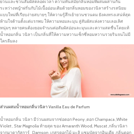
ยวนและชวนสัมผัสตลอดเวลา ความทันสมัยกลิ่นหอมที่ผสมผสานกัน
ระหว่างหญ้าฝรั่นกับไม้เนื้ออ่อนเติมด้วยกลิ่นหอมของวนิลาสร้างรสนิยม
แบบใหม่ที่เรียบง่ายสบายๆ ให้ความรู้สึกเย้ายวนชวนดม ยังคงทรงเสน่ห์สุด
ห้ามใจต้านตั้งแต่แรกพบ ให้ความหอมละมุน สู่สัมผัสแห่งความเลอเลิศ
หนุ่มๆ หลายคนต้องยอมจำนนต่อสัมผัสอ่อนละมุนและความสดชื่นโดยแท้
น้ำหอมกลิ่น วนิลา เป็นกลิ่นที่ให้ความหวานเซ็กซี่หอมหวานรวยรินจนไม่มี
ใครลืมลง
ส่วนผสมน้ำหอมกลิ่น
วนิลา Vanilla Eau de Parfum
น้ำหอมกลิ่น วนิลา มีว่วนผสมจากช่อดอก Peony ,ดอก Champaca ,White
Violet , Star Magnolia ท้ายสุด ของ Amaranth Wood, Muscat ,กลิ่นวนิลา
จากมาดากัสการ์ Damson ,เกสรดอกไม้ มะลิ แซมบัคจากอินเดีย ,กลิ่นดอก