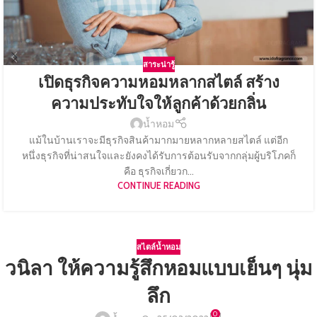
สาระน่ารู้
เปิดธุรกิจความหอมหลากสไตล์ สร้าง
ความประทับใจให้ลูกค้าด้วยกลิ่น
น้ำหอม
แม้ในบ้านเราจะมีธุรกิจสินค้ามากมายหลากหลายสไตล์ แต่อีก
หนึ่งธุรกิจที่น่าสนใจและยังคงได้รับการต้อนรับจากกลุ่มผู้บริโภคก็
คือ ธุรกิจเกี่ยวก...
CONTINUE READING
สไตล์น้ำหอม
วนิลา ให้ความรู้สึกหอมแบบเย็นๆ นุ่ม
ลึก
0