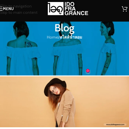
Skip to navigation
MENU
Skip to main content
Blog
Home
/
สไตล์น้ำหอม
สไตล์น้ำหอม
วนิลา ให้ความรู้สึกหอมแบบเย็นๆ นุ่ม
ลึก
0
น้ำหอม
On 25/09/2023