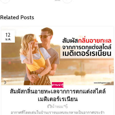
Related Posts
12
ม.ค.
สาระน่ารู้
สัมผัสกลิ่นอายทะเลจากการตกแต่งสไตล์
เมดิเตอร์เรเนียน
น้ำหอม
อากาศที่โดดเด่นในบ้านเราจนแทบจะกลายเป็นอากาศประจำ