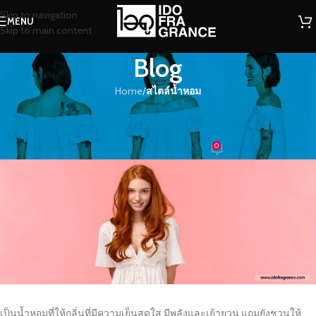
Skip to navigation
MENU
Skip to main content
Blog
Home
/
สไตล์น้ำหอม
สไตล์น้ำหอม
รัชพิงค์ เสน่ห์เย้ายวนชวนหลงไหล
0
น้ำหอม
On 30/03/2020
เป็นน้ำหอมที่ให้กลิ่นที่มีความเย็นสดใส มีพลังและเย้ายวน แถมยังชวนให้