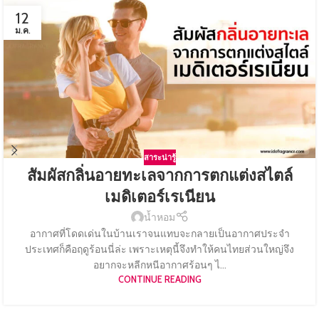
12
ม.ค.
สาระน่ารู้
สัมผัสกลิ่นอายทะเลจากการตกแต่งสไตล์
เมดิเตอร์เรเนียน
น้ำหอม
อากาศที่โดดเด่นในบ้านเราจนแทบจะกลายเป็นอากาศประจำ
ประเทศก็คือฤดูร้อนนี่ล่ะ เพราะเหตุนี้จึงทำให้คนไทยส่วนใหญ่จึง
อยากจะหลีกหนีอากาศร้อนๆ ไ...
CONTINUE READING