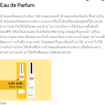
Eau de Parfum
น้ำหอมกลิ่นดอกกระดังงา มีส่วนผสมของหัวน้ำหอมชนิดเข้มข้น ซึ่งหากเป็น
น้ำมันหอมกลิ่นดอกกระดังงา จะละลายในน้ำมันหรือแอลกอฮอล์ได้ และยัง
สามารถนำไปใช้ได้ในหลายๆ ด้าน ไม่ว่าจะเป็นการใช้เป็นสารตั้งต้นน้ำ
หอมซีซี หรือเป็นส่วนผสมในผลิตภัณฑ์พวกสบู่ แชมพู ครีมอาบน้ำ เครื่อง
สำอาง บุหงาหอม เม็ดหอม สเปร์ยน้ำหอมปรับอากาศ และน้ำหอม ฯลฯ ตามที่
ต้องการ รวมไปถึง สามารถนำไปหยดลงในตะเกียงอโรมาได้ หากนำไปใช้
ร่วมกับก้านไม้จะให้กลิ่นที่ดี ส่วนน้ำหอมกลิ่นดอกกระดังงา เมื่อฉีดปะพรม
ตามร่างกายแล้ว จะให้กลิ่นที่หอมนานติดทนเช่นกัน
Sale