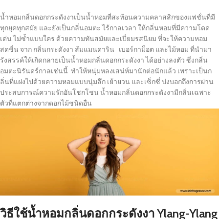
น้ำหอมกลิ่นดอกกระดังงาเป็นน้ำหอมที่สะท้อนความคลาสสิกของแฟชั่นที่มี
ทุกยุคทุกสมัย และยังเป็นกลิ่นอมตะ ไร้กาลเวลา ให้กลิ่นหอมที่มีความโดด
เด่น ไม่ซ้ำแบบใคร ด้วยความทันสมัยและเปี่ยมรสนิยม ที่จะให้ความหอม
สดชื่น จาก กลิ่นกระดังงา ส้มแมนดาริน เบอร์กาม็อต และไม้หอม ที่นำมา
รังสรรค์ให้เกิดกลายเป็นน้ำหอมกลิ่นดอกกระดังงา ได้อย่างลงตัว ซึ่งกลิ่น
อมตะนิรันดร์กาลเช่นนี้ ทำให้หนุ่มหลงเสน่ห์มานักต่อนักแล้ว เพราะเป็นก
ลิ่นที่แฝงไปด้วยความหอมแบบนุ่มลึก เย้ายวน และเซ็กซี่ บ่งบอกถึงการผ่าน
ประสบการณ์ความรักอันโชกโชน น้ำหอมกลิ่นดอกกระดังงามีกลิ่นเฉพาะ
ตัวที่แตกต่างจากดอกไม้ชนิดอื่น
วิธีใช้น้ำหอมกลิ่นดอกกระดังงา Ylang-Ylang