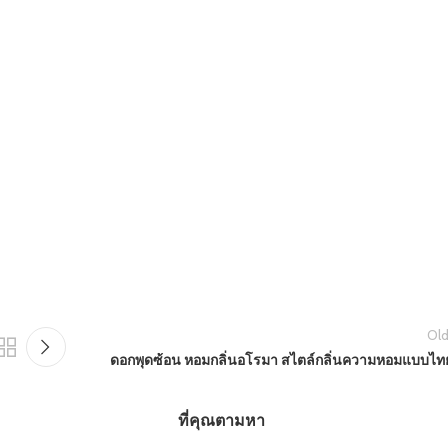
Old
ดอกพุดซ้อน หอมกลิ่นอโรมา สไตล์กลิ่นความหอมแบบไท
ที่คุณตามหา