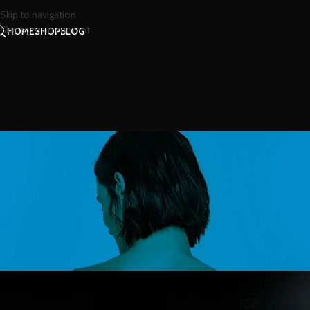
Skip to navigation
Skip to main content
HOME
SHOP
BLOG
สไตล
มาดแมนแบบผู้ชายเท่ห์ๆ แสน
Posted by
น้องน