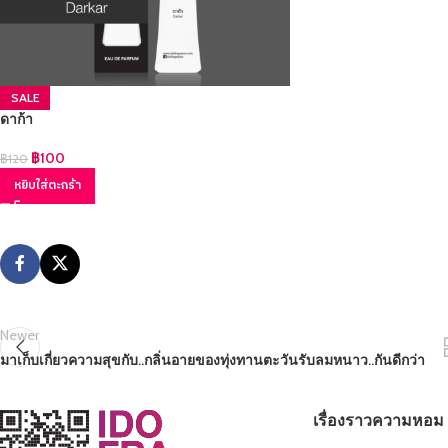
SALE
ดาก้า
฿
100
฿
120
หยิบใส่ตะกร้า
Newer
มาเก็บเกี่ยวความสุขกับ..กลิ่นอายของทุ่งทานตะวันรับลมหนาว..กันดีกว่า
เรื่องราวความหอม