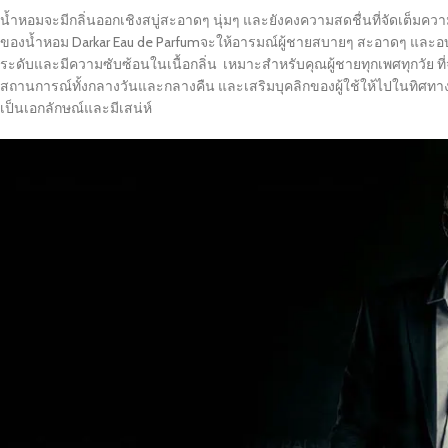
น้ำหอมจะมีกลิ่นออกเชิงสบู่สะอาดๆ นุ่มๆ และยังคงความสดชื่นที่จัดเต็มค
ของน้ำหอม Darkar Eau de Parfumจะให้อารมณ์ผู้ชายสบายๆ สะอาดๆ และอบอ
ระดับและมีความซับซ้อนในเนื้อกลิ่น เหมาะสำหรับคุณผู้ชายทุกเพศทุกวัย 
สถานการณ์ทั้งกลางวันและกลางคืน และเสริมบุคลิกของผู้ใช้ให้ไปในทิศทางที่
เป็นเอกลักษณ์และมีเสน่ห์