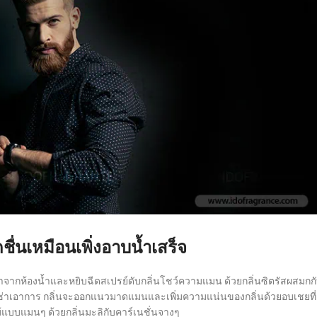
ื่นเหมือนเพิ่งอาบน้ำเสร็จ
อกมาจากห้องน้ำและหยิบฉีดสเปรย์ดับกลิ่นโชว์ความแมน ด้วยกลิ่นซิตรัสผสมกก
ซ่าเอาการ กลิ่นจะออกแนวมาดแมนและเพิ่มความแน่นของกลิ่นด้วยอบเชยที่
ไม้แบบแมนๆ ด้วยกลิ่นมะลิกับคาร์เนชั่นจางๆ