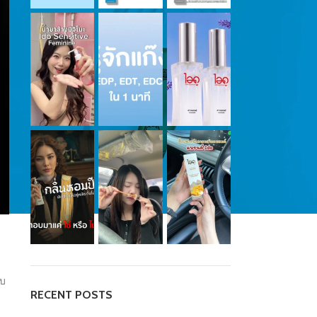
ับ
RECENT POSTS