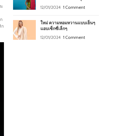
่น
12/01/2024
1 Comment
ุก
ใหม่ ความหอมหวานแบบเย็นๆ
ิก
แอบเซ็กซี่เล็กๆ
12/01/2024
1 Comment