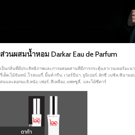
ส่วนผสมน้ำหอม Darkar Eau de Parfum
เป็นกลิ่นที่มีประสิทธิภาพและการผสมผสานที่มีการกระตุ้นลาเวนเดอร์มะนา
รี่เผ็ด,ไม้จันทน์ ,โรสแมรี่, มิ้นท์ กรีน, เวอร์บีน่า, จูนิเปอร์, ผักชี ,เบซิล
สนและดอกมะลิ,หนัง, เฟอร์, สีเหลือง, แพทชูลี่, และไม้ซีดาร์