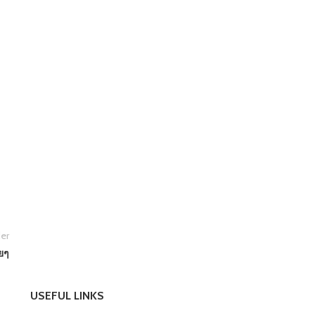
er
ยๆ
USEFUL LINKS