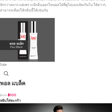
จักรวาลมาก แต่เพราะมีกลิ่นออกโทนผลไม้ที่ดูไม่แมนจัดเกินไป ให้สาวๆ
สามารถเลือกใช้กลิ่นนี้ได้เช่นกัน
Sale
พอล แบล็ค
฿
100
฿
120
หยิบใส่ตะกร้า