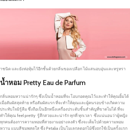
าชนิด และยังห่อหุ้มไว้อีกชั้นด้วยกลิ่นของเปลือก ไม้แสนอบอุ่นและหรูหรา
น้ำหอม
Pretty Eau de Parfum
กลิ่นหอมหวานน่ารักๆ ซึ่งเป็นน้ำหอมที่จะโอบกอดคุณไว้และทำให้คุณยิ้มได้
เมื่อสัมผัสสุดท้าย หรือสัมผัสแรก ที่จะทำให้คุณและผู้คนรอบข้างเกิดความ
ประทับใจมิรู้ลืม ซึ่งถือเป็นอีกหนึ่งเครื่องประดับชิ้นสำคัญที่ขาดไม่ได้ ที่จะ
ทำให้คุณ feel pretty รู้สึกสวยและน่ารัก ทุกที่ ทุกเวลา ซึ่งแน่นอนว่าผู้หญิง
ทุกคนต้องการความหอมที่สวยงามอย่างลงตัว ซึ่งจะเต็มไปด้วยความหอม
หวาน แบบสีชมพูสดใส ซึ่ง Petalia เป็นโมเลกุลดอกไม้ซึ่งถูกใช้เป็นครั้งแรก