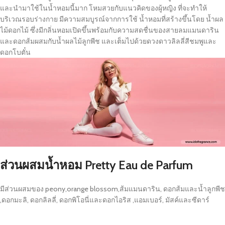
และนำมาใช้ในน้ำหอมนี้มาก โหมสวยกับแนวคิดของผู้หญิง ที่จะทำให้
บริเวณรอบร่างกาย มีความสมบูรณ์จากการใช้ น้ำหอมที่สร้างขึ้นโดย น้ำผล
ไม้ดอกไม้ ซึ่งมีกลิ่นหอมเปิดขึ้นพร้อมกับความสดชื่นของสายลมแมนดาริน
และดอกส้มผสมกับน้ำผลไม้ลูกพีช และเต็มไปด้วยดวงดาวลิลลี่สีชมพูและ
ดอกโบตั๋น
ส่วนผสมน้ำหอม
Pretty Eau de Parfum
มีส่วนผสมของ peony,orange blossom,ส้มแมนดาริน, ดอกส้มและน้ำลูกพีช
,ดอกมะลิ, ดอกลิลลี่, ดอกพิโอนี่และดอกไอริส ,แอมเบอร์, มัสค์และซีดาร์