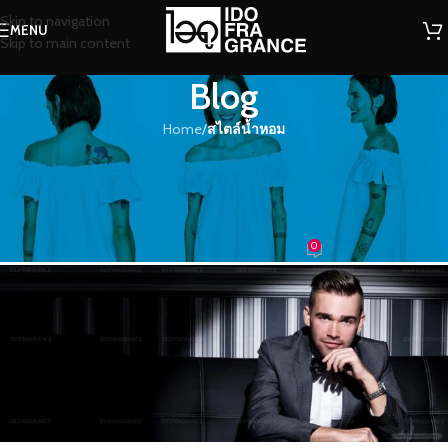
Skip to navigation
MENU
Skip to main content
Blog
Home
/
สไตล์น้ำหอม
สไตล์น้ำหอม
น้ำหอม พอล แบล็ค น้ำหอมที่แสดง
ความเป็นชายได้อย่างลงตัว
0
น้องน้ำหอม
On 18/03/2019