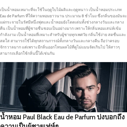
เป็นน้ำหอมเหมาะที่จะใช้ในฤดูใบไม้ผลิและฤดูหนาว เป็นน้ำหอมประเภท
Eau de Parfum ที่ให้ความหอมยาวนาน ประมาณ 8 ชั่วโมง ซึ่งกลิ่นของมันจะ
แผ่กระจายในรัศมีหนึ่งฟุตและน้ำหอมยังโดดเด่นทั้งช่วงกลางวันและกลาง
คืน เป็นน้ำหอมที่ผู้ชายชื่นชอบเป็นอย่างมาก เพราะให้กลิ่นหอมเสน่ห์เข้ม
กำลังงาม เป็นน้ำหอมที่เหมาะสำหรับผู้ชายทุกเพศวัย กลิ่นใช้ง่าย สดชื่นและ
สดใส สามารถใช้ได้ทุกสถานการณ์ทั้งกลางวันและกลางคืน ถือว่าครอบ
จักรวาลมาก แต่เพราะมีกลิ่นออกโทนผลไม้ที่ดูไม่แมนจัดเกินไป ให้สาวๆ
สามารถเลือกใช้กลิ่นนี้ได้เช่นกัน
น้ำหอม
Paul Black Eau de Parfum
บ่งบอกถึง
ความเป็นผู้ชายเท่ห์ๆ