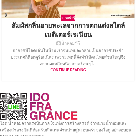
สาระน่ารู้
สัมผัสกลิ่นอายทะเลจากการตกแต่งสไตล์
เมดิเตอร์เรเนียน
น้ำหอม
อากาศที่โดดเด่นในบ้านเราจนแทบจะกลายเป็นอากาศประจำ
ประเทศก็คือฤดูร้อนนี่ล่ะ เพราะเหตุนี้จึงทำให้คนไทยส่วนใหญ่จึง
อยากจะหลีกหนีอากาศร้อนๆ ไ...
CONTINUE READING
ไอดู น้ำหอมจากแรงบันดาลใจแห่งการสร้างสรรค์ จำหน่ายน้ำหอมและ
เครื่องสำอาง ยินดีต้อนรับตัวแทนจำหน่ายสู่ครอบครัวของไอดู อย่างอบอุ่น