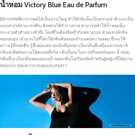
น้ำหอม Victory Blue Eau de Parfum
มีสารสกัดที่มาจากผลไม้เป็นส่วนใหญ่ ทำให้กลิ่นนั้นเป็นธรรมชาติ และเป็น
แบบสเปรย์สามารถที่จะฉีดพรมได้ทั่วร่างกาย สามารถทำให้น้ำหอมนั้น
กระจายทั่วตัวอย่างทั่วถึง โดยที่ไม่ต้องฉีดซ้ำกันหลายรอบ ด้วยเสน่ห์กลิ่น
หอมอบอุ่น เย้ายวนใจที่ใครได้กลิ่นต้องยอมจำนนต่อความหอม ซึ่งจะให้
ความรู้สึกสดชื่น รู้สึกผ่อนคลายกลิ่นที่ออกมาเป็นกลิ่นที่เหมือนธรรมชาติ
กลิ่นจะติดทนนานได้ตลอดทั้งวัน กลิ่นนั้นจะไม่จางหรือลดน้อยลง น้ำหอม
กลิ่นนี้จะเป็นกลิ่นหอมอ่อนๆน้ำหอมกลิ่นโอเรียนทัลสำหรับผู้หญิง ที่ให้ความ
หอมแบบ อ่อนหวาน อบอุ่นและหรูหรา