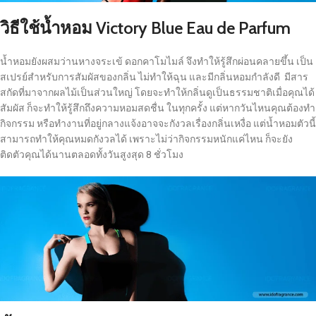
วิธีใช้น้ำหอม Victory Blue Eau de Parfum
น้ำหอมยังผสมว่านหางจระเข้ ดอกคาโมไมล์ จึงทำให้รู้สึกผ่อนคลายขึ้น เป็น
สเปรย์สำหรับการสัมผัสของกลิ่น ไม่ทำให้ฉุน และมีกลิ่นหอมกำลังดี มีสาร
สกัดที่มาจากผลไม้เป็นส่วนใหญ่ โดยจะทำให้กลิ่นดูเป็นธรรมชาติเมื่อคุณได้
สัมผัส ก็จะทำให้รู้สึกถึงความหอมสดชื่น ในทุกครั้ง แต่หากวันไหนคุณต้องทำ
กิจกรรม หรือทำงานที่อยู่กลางแจ้งอาจจะกังวลเรื่องกลิ่นเหงื่อ แต่น้ำหอมตัวนี้
สามารถทำให้คุณหมดกังวลได้ เพราะไม่ว่ากิจกรรมหนักแค่ไหน ก็จะยัง
ติดตัวคุณได้นานตลอดทั้งวันสูงสุด 8 ชั่วโมง