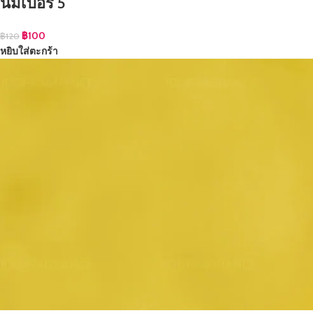
นัมเบอร์ 5
฿
100
฿
120
หยิบใส่ตะกร้า