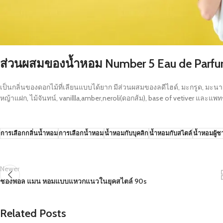
ส่วนผสมของน้ำหอม
Number 5 Eau de Parf
เป็นกลิ่นของดอกไม้ที่เลียนแบบได้ยาก มีส่วนผสมของลดีไฮด์, มะกรูด, มะนา
หญ้าแฝก, ไม้จันทน์, vanillla,amber,neroli(ดอกส้ม), base of vetiver และแพทชู
การเลือกกลิ่นน้ำหอม
การเลือกน้ำหอม
น้ำหอมกับบุคลิก
น้ำหอมกับสไตล์
น้ำหอมผู้ช
Newer
ชองพอล แมน หอมแบบแหวกแนวในยุคสไตล์ 90s
Related Posts