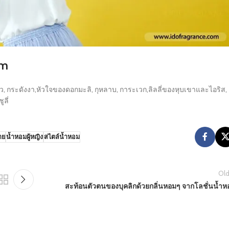
um
ว, กระดังงา,หัวใจของดอกมะลิ, กุหลาบ, การะเวก,ลิลลี่ของหุบเขาและไอริส,
ลี่
าย
น้ำหอมผู้หญิง
สไตล์น้ำหอม
Old
สะท้อนตัวตนของบุคลิกด้วยกลิ่นหอมๆ จากโลชั่นน้ำห