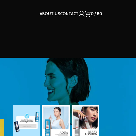
ABOUT US
CONTACT
0
/
฿
0
OUR INSTAGRAM