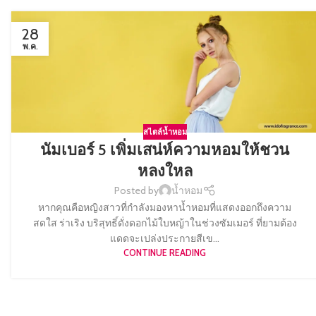
28
พ.ค.
สไตล์น้ำหอม
นัมเบอร์ 5 เพิ่มเสน่ห์ความหอมให้ชวน
หลงใหล
Posted by
น้ำหอม
หากคุณคือหญิงสาวที่กำลังมองหาน้ำหอมที่แสดงออกถึงความ
สดใส ร่าเริง บริสุทธิ์ดั่งดอกไม้ใบหญ้าในช่วงซัมเมอร์ ที่ยามต้อง
แดดจะเปล่งประกายสีเข...
CONTINUE READING