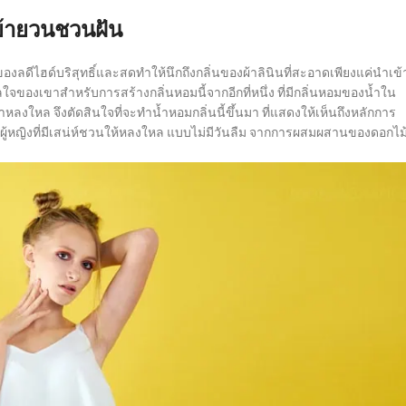
ย้ายวนชวนฝัน
ดีไฮด์บริสุทธิ์และสดทำให้นึกถึงกลิ่นของผ้าลินินที่สะอาดเพียงแค่นำเข้
ลใจของเขาสำหรับการสร้างกลิ่นหอมนี้จากอีกที่หนึ่ง ที่มีกลิ่นหอมของน้ำใน
หลงใหล จึงตัดสินใจที่จะทำน้ำหอมกลิ่นนี้ขึ้นมา ที่แสดงให้เห็นถึงหลักการ
ู้หญิงที่มีเสน่ห์ชวนให้หลงใหล แบบไม่มีวันลืม จากการผสมผสานของดอกไม