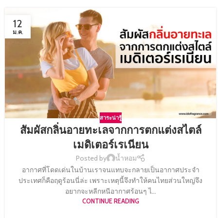
12
ม.ค.
สาระน่ารู้
สัมผัสกลิ่นอายทะเลจากการตกแต่งสไตล์
เมดิเตอร์เรเนียน
Posted by
น้ำหอม
อากาศที่โดดเด่นในบ้านเราจนแทบจะกลายเป็นอากาศประจำ
ประเทศก็คือฤดูร้อนนี่ล่ะ เพราะเหตุนี้จึงทำให้คนไทยส่วนใหญ่จึง
อยากจะหลีกหนีอากาศร้อนๆ ไ...
CONTINUE READING