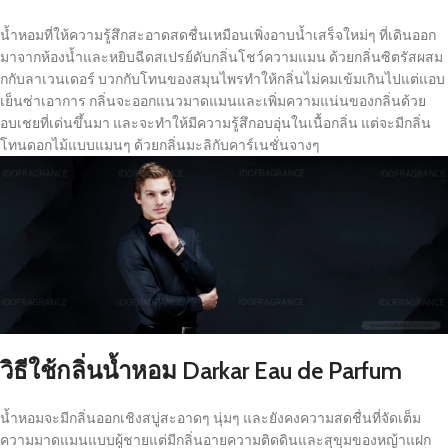
น้ำหอมที่ให้ความรู้สึกสะอาดสดชื่นเหมือนเพิ่งอาบน้ำเสร็จใหม่ๆ ที่เดินออก
มาจากห้องน้ำและหยิบฉีดสเปรย์ดับกลิ่นโชว์ความแมน ด้วยกลิ่นซิตรัสผสม
กกับลาเวนเดอร์ บวกกับโทนของสมุนไพรทำให้กลิ่นไม่คมเข้มเกินไปแต่แอบ
เย็นซ่าเอาการ กลิ่นจะออกแนวมาดแมนและเพิ่มความแน่นของกลิ่นด้วย
อบเชยที่เด่นขึ้นมา และจะทำให้มีความรู้สึกอบอุ่นในเนื้อกลิ่น แต่จะมีกลิ่น
โทนดอกไม้แบบแมนๆ ด้วยกลิ่นมะลิกับคาร์เนชั่นจางๆ
วิธีใช้กลิ่นน้ำหอม
Darkar Eau de Parfum
น้ำหอมจะมีกลิ่นออกเชิงสบู่สะอาดๆ นุ่มๆ และยังคงความสดชื่นที่จัดเต็ม
ความมาดแมนแบบผู้ชายแต่มีกลิ่นอายความติดดินและสุขุมของหญ้าแฝก