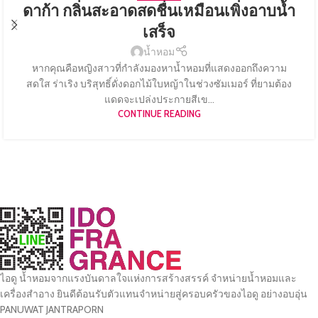
ดาก้า กลิ่นสะอาดสดชื่นเหมือนเพิ่งอาบน้ำ
เสร็จ
น้ำหอม
หากคุณคือหญิงสาวที่กำลังมองหาน้ำหอมที่แสดงออกถึงความ
สดใส ร่าเริง บริสุทธิ์ดั่งดอกไม้ใบหญ้าในช่วงซัมเมอร์ ที่ยามต้อง
แดดจะเปล่งประกายสีเข...
CONTINUE READING
ไอดู น้ำหอมจากแรงบันดาลใจแห่งการสร้างสรรค์ จำหน่ายน้ำหอมและ
เครื่องสำอาง ยินดีต้อนรับตัวแทนจำหน่ายสู่ครอบครัวของไอดู อย่างอบอุ่น
PANUWAT JANTRAPORN