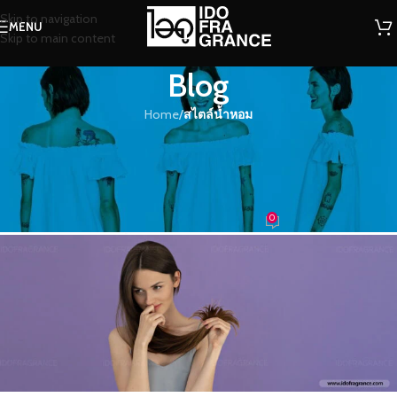
Skip to navigation
MENU
Skip to main content
Blog
Home
/
สไตล์น้ำหอม
สไตล์น้ำหอม
ซูกัส กลิ่นผลไม้ๆที่ให้ความหอมแบบ
สดชื่น เย็นๆ
0
น้ำหอม
On 30/03/2020