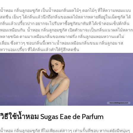
น้ำหอม กลิ่นลูกอมซูกัส เป็นน้ำหอมกลิ่นผลไม้ๆ ดอกไม้ๆ ที่ให้ความหอมแบบ
สดชื่น เย็นๆ ได้กลิ่นแล้วนึกถึงกลิ่นของผลไม้หลากหลายที่อยู่ในเม็ดซูกัส ได้
กลิ่นแล้วเปรี้ยวปาก อยากจะไปรีบหาซื้อซูกัสมาทันที ได้เข้าคอนเซ็ปต์กลิ่น
หอมเหมือนกัน น้ำหอม กลิ่นลูกอมซูกัส เปิดตัวมาจะเป็นกลิ่นแนวผลไม้หลาก
หลายชนิด ตามมาเหมือนกลิ่นของหมากฝรั่ง กลิ่นลูกอมหอมหวานแต่ไม่
เลี่ยน ซึ่งสาวๆ ชอบกลิ่นนี้เพราะน้ำหอมเหมือนกลิ่นขนม กลิ่นลูกอม รส
หวานอมเปรี้ยว ที่ได้กลิ่นแล้วทำให้รู้สึกสดชื่น
วิธีใช้น้ำหอม
Sugas Eae de Parfum
น้ำหอม กลิ่นลูกอมซูกัส ที่ไม่เพียงแต่สาวๆ เท่านรั้นที่ชอบ หากแต่ยังมีหนุ่มๆ