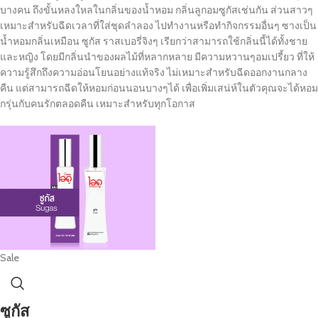
บางคน ถึงขั้นหลงใหลในกลิ่นของน้ำหอม กลิ่นลูกอมซูกัสเช่นกัน ส่วนสาวๆ
เหมาะสำหรับฉีดเวลาที่ใส่ชุดลำลอง ไปทำงานหรือทำกิจกรรมอื่นๆ ซางเป็น
น้ำหอมกลิ่นเหมือน ซูกัส ราสเบอรี่จิงๆ เรียกว่าสามารถใช้กลิ่นนี้ได้ทั้งชาย
และหญิง โดยมีกลิ่นนำของผลไม้ที่หลากหลาย มีความหวานๆอมเปรี้ยว ที่ให้
ความรู้สึกถึงความอ่อนโยนอย่างแท้จริง ไม่เหมาะสำหรับฉีดออกงานกลาง
คืน แต่สามารถฉีดให้หอมก่อนนอนบางๆได้ เพื่อเพิ่มเสน่ห์ในตัวคุณจะได้หอม
กรุ่นกับคนรักตลอดคืน เหมาะสำหรับทุกโอกาส
Sale
ซูกัส