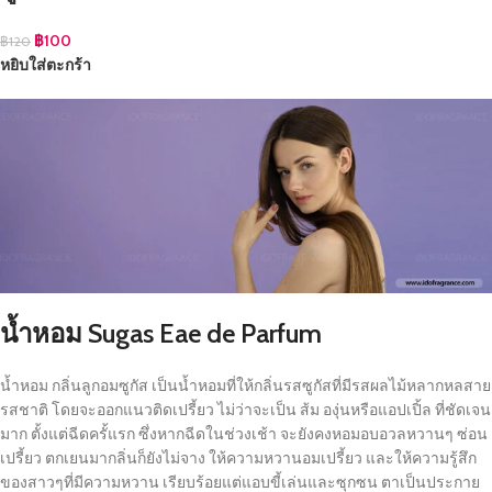
฿
100
฿
120
หยิบใส่ตะกร้า
น้ำหอม
Sugas Eae de Parfum
น้ำหอม กลิ่นลูกอมซูกัส เป็นน้ำหอมที่ให้กลิ่นรสซูกัสที่มีรสผลไม้หลากหลสาย
รสชาติ โดยจะออกแนวติดเปรี้ยว ไม่ว่าจะเป็น ส้ม องุ่นหรือแอปเปิ้ล ที่ชัดเจน
มาก ตั้งแต่ฉีดครั้แรก ซึ่งหากฉีดในช่วงเช้า จะยังคงหอมอบอวลหวานๆ ซ่อน
เปรี้ยว ตกเยนมากลิ่นก็ยังไม่จาง ให้ความหวานอมเปรี้ยว และให้ความรู้สึก
ของสาวๆที่มีความหวาน เรียบร้อยแต่แอบขี้เล่นและซุกซน ตาเป็นประกาย