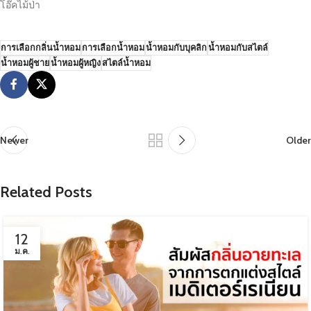
โอ๊คไม้ป่า
การเลือกกลิ่นน้ำหอม
การเลือกน้ำหอม
น้ำหอมกับบุคลิก
น้ำหอมกับสไตล์
น้ำหอมผู้ชาย
น้ำหอมผู้หญิง
สไตล์น้ำหอม
Newer
Older
Related Posts
12
ม.ค.