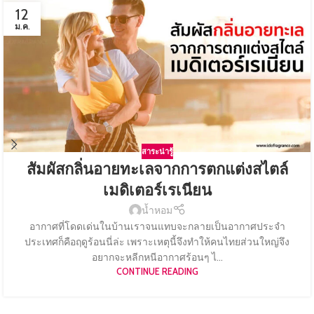
12
ม.ค.
สาระน่ารู้
สัมผัสกลิ่นอายทะเลจากการตกแต่งสไตล์
เมดิเตอร์เรเนียน
น้ำหอม
อากาศที่โดดเด่นในบ้านเราจนแทบจะกลายเป็นอากาศประจำ
ประเทศก็คือฤดูร้อนนี่ล่ะ เพราะเหตุนี้จึงทำให้คนไทยส่วนใหญ่จึง
อยากจะหลีกหนีอากาศร้อนๆ ไ...
CONTINUE READING