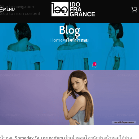
Skip to navigation
MENU
Skip to main content
Blog
Home
/
สไตล์น้ำหอม
สไตล์น้ำหอม
ซัมเดย์ เพอร์เฟคสำหรับทุกสภาพผิว
0
น้ำหอม
On 26/09/2022
น้ำหอม
Someday
Eau de parfum
เป็นน้ำหอมโดยนักปรุงน้ำหอมได้ปรุง