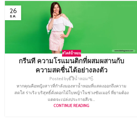
26
ธ.ค.
สไตล์น้ำหอม
กรีนที ความโรแมนติกที่ผสมผสานกับ
ความสดชื่นได้อย่างลงตัว
Posted by
น้ำหอม
หากคุณคือหญิงสาวที่กำลังมองหาน้ำหอมที่แสดงออกถึงความ
สดใส ร่าเริง บริสุทธิ์ดั่งดอกไม้ใบหญ้าในช่วงซัมเมอร์ ที่ยามต้อง
แดดจะเปล่งประกายสีเข...
CONTINUE READING