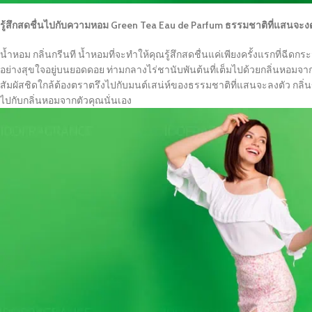
รู้สึกสดชื่นไปกับความหอม Green Tea Eau de Parfum ธรรมชาติที่แสนจะ
น้ำหอม กลิ่นกรีนที น้ำหอมที่จะทำให้คุณรู้สึกสดชื่นแค่เพียงครั้งแรกที่ฉีดก
อย่างสุขใจอยู่บนยอดดอย ท่ามกลางไร่ชานับพันต้นที่เต็มไปด้วยกลิ่นหอมจากธ
สัมผัสชิดใกล้ต้องตราตรึงไปกับมนต์เสน่ห์ของธรรมชาติที่แสนจะลงตัว กลิ่น
ไปกับกลิ่นหอมจากตัวคุณนั่นเอง