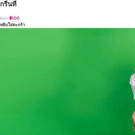
กรีนที
฿
100
฿
120
หยิบใส่ตะกร้า