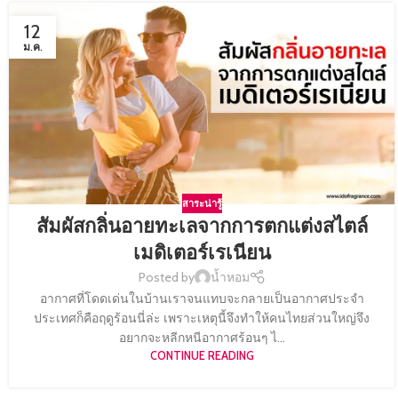
12
ม.ค.
สาระน่ารู้
สัมผัสกลิ่นอายทะเลจากการตกแต่งสไตล์
เมดิเตอร์เรเนียน
Posted by
น้ำหอม
อากาศที่โดดเด่นในบ้านเราจนแทบจะกลายเป็นอากาศประจำ
ประเทศก็คือฤดูร้อนนี่ล่ะ เพราะเหตุนี้จึงทำให้คนไทยส่วนใหญ่จึง
อยากจะหลีกหนีอากาศร้อนๆ ไ...
CONTINUE READING