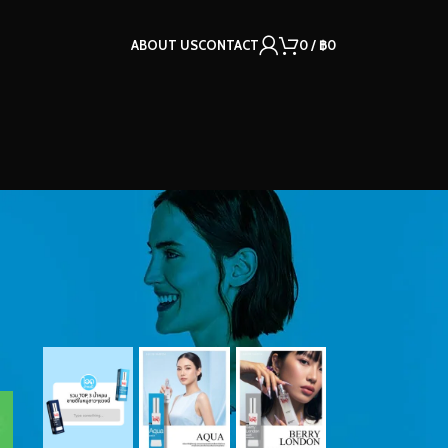
ABOUT US
CONTACT
0
/
฿
0
OUR INSTAGRAM