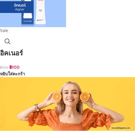
Sale
อิคเนอร์
฿
100
฿
120
หยิบใส่ตะกร้า