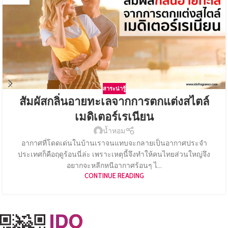
สาระน่ารู้
สัมผัสกลิ่นอายทะเลจากการตกแต่งสไตล์
เมดิเตอร์เรเนียน
น้ำหอม
อากาศที่โดดเด่นในบ้านเราจนแทบจะกลายเป็นอากาศประจำ
ประเทศก็คือฤดูร้อนนี่ล่ะ เพราะเหตุนี้จึงทำให้คนไทยส่วนใหญ่จึง
อยากจะหลีกหนีอากาศร้อนๆ ไ...
CONTINUE READING