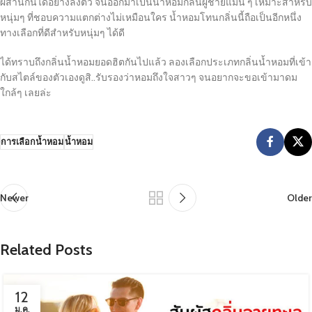
ผสานกันได้อย่างลงตัว จนออกมาเป็นน้ำหอมกลิ่นผู้ชายแมน ๆ เหมาะสำหรับ
หนุ่มๆ ที่ชอบความแตกต่างไม่เหมือนใคร น้ำหอมโทนกลิ่นนี้ถือเป็นอีกหนึ่ง
ทางเลือกที่ดีสำหรับหนุ่มๆ ได้ดี
ได้ทราบถึงกลิ่นน้ำหอมยอดฮิตกันไปแล้ว ลองเลือกประเภทกลิ่นน้ำหอมที่เข้า
กับสไตล์ของตัวเองดูสิ..รับรองว่าหอมถึงใจสาวๆ จนอยากจะขอเข้ามาดม
ใกล้ๆ เลยล่ะ
การเลือกน้ำหอม
น้ำหอม
Newer
Older
Related Posts
12
ม.ค.