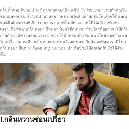
กลิ่นน้ำหอมผู้ชายแม้จะมีหลากหลายกลิ่น แต่ไม่ใช่ว่าจะเหมาะกับตัวคุณไป
ซะหมดทุกกลิ่น ซึ่งยังมีน้ำหอมหลากหลายสไตล์ หลายกลิ่นให้เลือกใช้ แต่เท
รนด์ฮิตติดชาร์จที่เรียกว่ามาแรงแบบที่ไม่มีทางเอาท์ก็มีให้เลือกเช่นกัน
เพราะถือว่าเป็นกลิ่นหอมๆ ที่หนุ่มๆ นิยมใช้กันมาก ส่วนใครที่อยากจะให้กลิ่น
กายตัวเองมีความหอมและอยากจะใช้น้ำหอมเพื่อเพิ่มเสน่ห์ให้ตัวเองบ้าง แต่
ไม่แน่ใจว่าควรเลือกกลิ่นหอมแบบไหนจึงจะเหมาะกับตัวเองที่สุด เรามีโทน
กลิ่นหอมๆ ที่เหมาะกับคุณหนุ่มๆ มาแนะนำเพื่อช่วยให้คุณตัดสินใจได้ง่าย
ขึ้น
1.กลิ่นหวานซ่อนเปรี้ยว