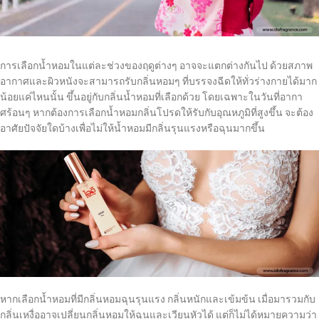
การเลือกน้ำหอมในแต่ละช่วงของฤดูต่างๆ อาจจะแตกต่างกันไป ด้วยสภาพ
อากาศและผิวหนังจะสามารถรับกลิ่นหอมๆ ที่บรรจงฉีดให้ทั่วร่างกายได้มาก
น้อยแค่ไหนนั้น ขึ้นอยู่กับกลิ่นน้ำหอมที่เลือกด้วย โดยเฉพาะในวันที่อากา
ศร้อนๆ หากต้องการเลือกน้ำหอมกลิ่นโปรดให้รับกับอุณหภูมิที่สูงขึ้น จะต้อง
อาศัยปัจจัยใดบ้างเพื่อไม่ให้น้ำหอมมีกลิ่นรุนแรงหรือฉุนมากขึ้น
หากเลือกน้ำหอมที่มีกลิ่นหอมฉุนรุนแรง กลิ่นหนักและเข้มข้น เมื่อมารวมกับ
กลิ่นเหงื่ออาจเปลี่ยนกลิ่นหอมให้ฉุนและเวียนหัวได้ แต่ก็ไม่ได้หมายความว่า