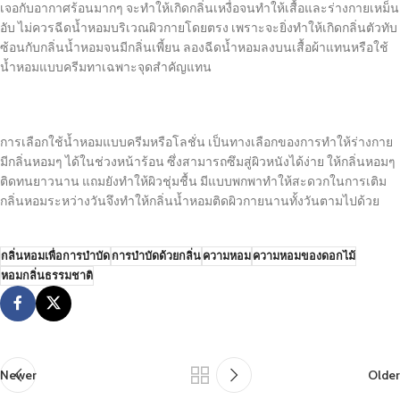
เจอกับอากาศร้อนมากๆ จะทำให้เกิดกลิ่นเหงื่อจนทำให้เสื้อและร่างกายเหม็น
อับ ไม่ควรฉีดน้ำหอมบริเวณผิวกายโดยตรง เพราะจะยิ่งทำให้เกิดกลิ่นตัวทับ
ซ้อนกับกลิ่นน้ำหอมจนมีกลิ่นเพี้ยน ลองฉีดน้ำหอมลงบนเสื้อผ้าแทนหรือใช้
น้ำหอมแบบครีมทาเฉพาะจุดสำคัญแทน
การเลือกใช้น้ำหอมแบบครีมหรือโลชั่น เป็นทางเลือกของการทำให้ร่างกาย
มีกลิ่นหอมๆ ได้ในช่วงหน้าร้อน ซึ่งสามารถซึมสู่ผิวหนังได้ง่าย ให้กลิ่นหอมๆ
ติดทนยาวนาน แถมยังทำให้ผิวชุ่มชื้น มีแบบพกพาทำให้สะดวกในการเติม
กลิ่นหอมระหว่างวันจึงทำให้กลิ่นน้ำหอมติดผิวกายนานทั้งวันตามไปด้วย
กลิ่นหอมเพื่อการบำบัด
การบำบัดด้วยกลิ่น
ความหอม
ความหอมของดอกไม้
หอมกลิ่นธรรมชาติ
Newer
Older