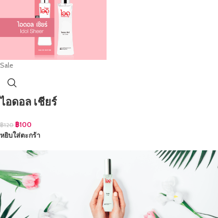
Sale
ไอดอล เชียร์
฿
100
฿
120
หยิบใส่ตะกร้า