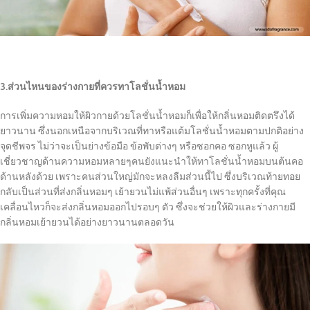
3.ส่วนไหนของร่างกายที่ควรทาโลชั่นน้ำหอม
การเพิ่มความหอมให้ผิวกายด้วยโลชั่นน้ำหอมก็เพื่อให้กลิ่นหอมติดตรึงได้
ยาวนาน ซึ่งนอกเหนือจากบริเวณที่ทาหรือแต้มโลชั่นน้ำหอมตามปกติอย่าง
จุดชีพจร ไม่ว่าจะเป็นย่างข้อมือ ข้อพับต่างๆ หรือซอกคอ ซอกหูแล้ว ผู้
เชี่ยวชาญด้านความหอมหลายๆคนยังแนะนำให้ทาโลชั่นน้ำหอมบนต้นคอ
ด้านหลังด้วย เพราะคนส่วนใหญ่มักจะหลงลืมส่วนนี้ไป ซึ่งบริเวณท้ายทอย
กลับเป็นส่วนที่ส่งกลิ่นหอมๆ เย้ายวนไม่แพ้ส่วนอื่นๆ เพราะทุกครั้งที่คุณ
เคลื่อนไหวก็จะส่งกลิ่นหอมออกไปรอบๆ ตัว ซึ่งจะช่วยให้ผิวและร่างกายมี
กลิ่นหอมเย้ายวนได้อย่างยาวนานตลอดวัน