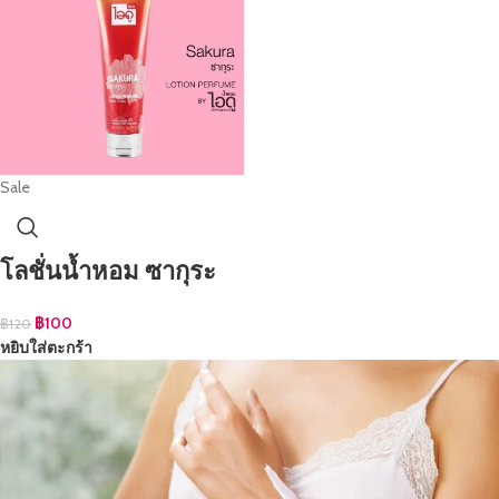
Sale
โลชั่นน้ำหอม ซากุระ
฿
100
฿
120
หยิบใส่ตะกร้า