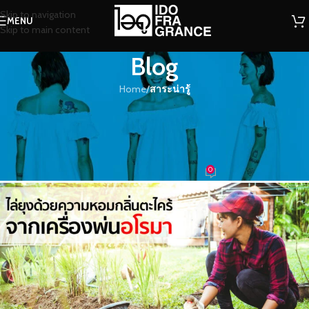
Skip to navigation
MENU
Skip to main content
Blog
Home
/
สาระน่ารู้
สาระน่ารู้
ไล่ยุงด้วยความหอมของสมุนไพรกลิ่น
ตะไคร้..จากเครื่องพ่นอโรมา
0
น้ำหอม
On 28/05/2022