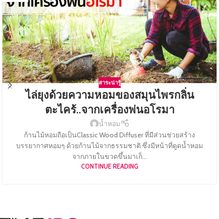
สาระน่ารู้
ไล่ยุงด้วยความหอมของสมุนไพรกลิ่น
ตะไคร้..จากเครื่องพ่นอโรมา
น้ำหอม
ก้านไม้หอมถือเป็นClassic Wood Diffuser ที่มีส่วนช่วยสร้าง
บรรยากาศหอมๆ ด้วยก้านไม้จากธรรมชาติ ซึ่งมีหน้าที่ดูดน้ำหอม
จากภายในขวดขึ้นมาเก็...
CONTINUE READING