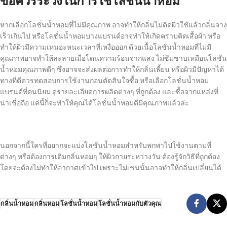
ข้อควรระวังในการใช้โลชั่นน้ำหอม
หากเลือกโลชั่นน้ำหอมที่ไม่มีคุณภาพ อาจทำให้กลิ่นไม่ติดผิวใช้แล้วกลิ่นจาง
เร็วเกินไป หรือโลชั่นน้ำหอมบางแบรนด์อาจทำให้เกิดคราบติดเสื้อผ้า หรือ
ทำให้ผิวมีความเหนอะหนะเวลาที่เหงื่อออก ด้วยเนื้อโลชั่นน้ำหอมที่ไม่มี
คุณภาพอาจทำให้ละลายเมื่อโดนความร้อนจากแสง ไม่ซึมซาบเหมือนโลชั่น
น้ำหอมคุณภาพดีๆ ซึ่งอาจจะส่งผลต่อการทำให้กลิ่นเพี้ยน หรือผิวมีปัญหาได้
ทางที่ดีควรทดสอบการใช้งานก่อนตัดสินใจซื้อ หรือเลือกโลชั่นน้ำหอม
แบรนด์ที่คนนิยม ดูรายละเอียดการผลิตต่างๆ ที่ถูกต้อง และซื้อจากแหล่งที่
น่าเชื่อถือ แค่นี้ก็จะทำให้คุณได้โลชั่นน้ำหอมดีมีคุณภาพแล้วล่ะ
นอกจากนี้ใครที่อยากจะแบ่งโลชั่นน้ำหอมสำหรับพกพาไปใช้งานตามที่
ต่างๆ หรือต้องการเติมกลิ่นหอมๆ ให้ผิวกายระหว่างวัน ต้องรู้จักวิธีที่ถูกต้อง
โดยจะต้องไม่ทำให้อากาศเข้าไป เพราะไม่เช่นนั้นอาจทำให้กลิ่นเปลี่ยนได้
กลิ่นน้ำหอม
กลิ่นหอม
โลชั่นน้ำหอม
โลชั่นน้ำหอมกับตัวคุณ