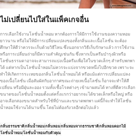
ไม่เปลี่ยนไปใส่ในแพ็คเกจอื่น
การเลือกใช้งานโลชั่นน้ำหอม หากต้องการให้มีการใช้งานของความหอม
ยาวนาน หรือไม่ให้มีการเปลี่ยนแปลงของทั้งกลิ่นและเนื้อโลชั่น จะต้อง
ศึกษาให้ดีว่าควรจะเก็บด้วยวิธีไหน ซึ่งนอกจากวิธีเก็บรักษาแล้ว การใช้งาน
หรือการเปลี่ยนถ่ายก็มีความสำคัญเช่นกัน ซึ่งหากเป็นครีมบำรุงผิวหรือ
โลชั่นธรรมดาอาจจะสามารถแบ่งเนื้อครีมเพื่อใส่ในขวดเล็กๆ สำหรับพกพา
ได้ แต่หากเป็นโลชั่นน้ำหอมไม่ควรจะแบ่งจากขวดหนึ่งไปอีกขวด เพราะจะ
ทำให้เกิดการระเหยของกลิ่นโลชั่นน้ำหอมได้ หรือแม้แต่การเปลี่ยนแปลง
ของเนื้อโลชั่น เมื่อสัมผัสกับอากาศขณะถ่ายเทเนื้อโลชั่น ก็อาจจะทำให้สี
เปลี่ยน หรือมีฝุ่นละออง รวมทั้งเชื้อโรคต่างๆ เข้ามาผสมได้ ทางที่ดีควรเลือก
ขนาดของโลชั่นน้ำหอมตั้งแต่ครั้งแรกว่าอยากจะได้ขวดเล็กหรือใหญ่ หรือ
อาจเลือกสองขนาดสำหรับใช้ที่บ้านและขนาดพกพา แค่นี้ก็จะทำให้โลชั่น
น้ำหอมใช้งานได้นานขึ้น โดยไม่ต้องกังวลอีกต่อไปแล้ว
กลิ่นธรรมชาติ
กลิ่นน้ำหอม
กลิ่นหอม
กลิ่นหอมจากธรรมชาติ
กลิ่นหอมดอกไม้
โลชั่นน้ำหอม
โลชั่นน้ำหอมกับตัวคุณ