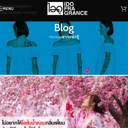
Skip to navigation
MENU
Skip to main content
Blog
Home
/
สาระน่ารู้
สาระน่ารู้
ไม่อยากให้โลชั่นน้ำหอมกลิ่นเพี้ยน
ต้องรู้วิธีการเก็บให้มีกลิ่นหอมยาวนาน
0
น้ำหอม
On 01/08/2022