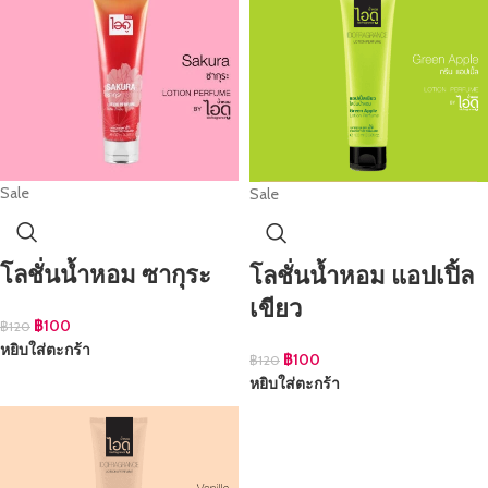
Sale
Sale
โลชั่นน้ำหอม ซากุระ
โลชั่นน้ำหอม แอปเปิ้ล
เขียว
฿
100
฿
120
หยิบใส่ตะกร้า
฿
100
฿
120
หยิบใส่ตะกร้า