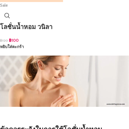
Sale
โลชั่นน้ำหอม วนิลา
฿
100
฿
120
หยิบใส่ตะกร้า