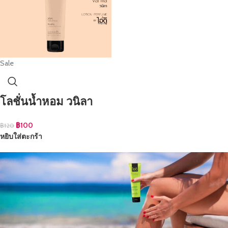
Sale
โลชั่นน้ำหอม วนิลา
฿
100
฿
120
หยิบใส่ตะกร้า