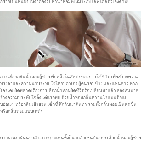
อยากเป็นหนุ่มขี้เหงาต้องรีบหาน้ำหอมที่เหมาะกับไลฟ์ไตล์ตัวเองด่วน!
การเลือกกลิ่นน้ำหอมผู้ชาย คือหนึ่งในศิลปะของการใช้ชีวิต เพื่อสร้างความ
ทรงจำและความน่าประทับใจให้กับตัวเอง ผู้คนรอบข้าง และแฟนสาว หาก
ใครเคยผิดพลาดเรื่องการเลือกน้ำหอมผิดชีวิตรักเปลี่ยนมาแล้ว ลองหันมาส
ร้างความประทับใจตั้งแต่แรกพบ ด้วยน้ำหอมกลิ่นหวานโรแมนติกแบ
บอ่อนๆ, หรือกลิ่นเย้ายวน เซ็กซี่ ลึกลับน่าค้นหา รวมทั้งกลิ่นหอมเย็นสดชื่น
หรือกลิ่นหอมแบบเท่ห์ๆ
ความเหงามันน่ากลัว…การถูกแฟนทิ้งก็น่ากลัวเช่นกัน การเลือกน้ำหอมผู้ชาย