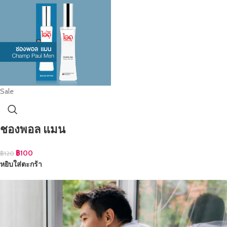
Sale
ชองพอล แมน
฿
100
฿
120
หยิบใส่ตะกร้า