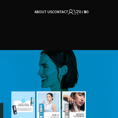
ABOUT US
CONTACT
0
/
฿
0
OUR INSTAGRAM