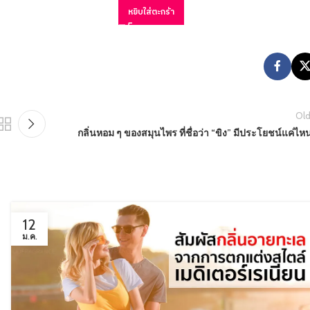
หยิบใส่ตะกร้า
Old
กลิ่นหอม ๆ ของสมุนไพร ที่ชื่อว่า “ขิง” มีประโยชน์แค่ไห
12
ม.ค.