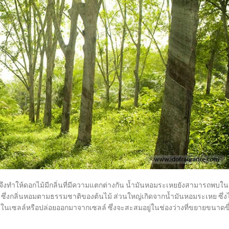
ึงทำให้ดอกไม้มีกลิ่นที่มีความแตกต่างกัน น้ำมันหอมระเหยยังสามารถพบใน
ม ซึ่งกลิ่นหอมตามธรรมชาติของต้นไม้ ส่วนใหญ่เกิดจากน้ำมันหอมระเหย ซึ่งไ
นเซลล์หรือปล่อยออกมาจากเซลล์ ซึ่งจะสะสมอยู่ในช่องว่างที่ขยายขนาดขึ