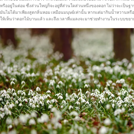
หรืออยู่ในต่อม ซึ่งส่วนใหญ่ก็จะอยู่ที่ส่วนใดส่วนหนึ่งของดอก ไม่ว่าจะเป็
มันไม่ได้มาเพียงสูดกลิ่นหอม เหมือนมนุษย์เท่านั้น หากแต่มากินน้ำหวานหร
ให้เห็นว่าดอกไม้บานแล้ว และถึงเวลาที่แมลงจะมาช่วยทำงานในระบบขยายพ