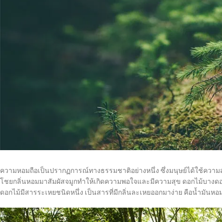
ความหอมถือเป็นปรากฏการณ์ทางธรรมชาติอย่างหนึ่ง ซึ่งมนุษย์ได้ใช้ความสัง
โชยกลิ่นหอมมาสัมผัสจมูกทำให้เกิดความพอใจและมีความสุข ดอกไม้บางดอกจาก
ดอกไม้มีสารระเหยชนิดหนึ่ง เป็นสารที่มีกลิ่นละเหยออกมาง่าย คือน้ำมันห