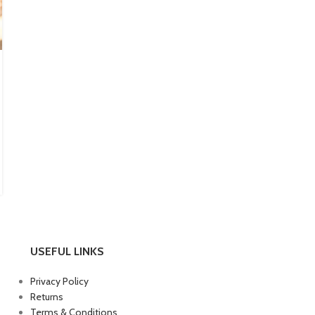
สาระน่ารู้
4 แนวทางการแก้อาการตกขาวมากผิด
ปกติ
Posted by
น้ำหอม
ตกขาว เป็นอาการของผู้หญิงที่เกิดขึ้นได้ตามปกติ หากเป็น
ลักษณะปกติจะมีสีใสหรือสีขาวเล็กน้อย ไม่มีกลิ่น ส่วนใหญ่จะมี
ปริมาณมากช่วงกลางรอบเด...
CONTINUE READING
USEFUL LINKS
Privacy Policy
Returns
Terms & Conditions