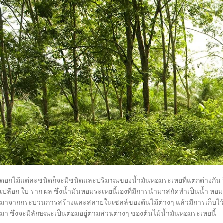
ดอกไม้แต่ละชนิดก็จะมีชนิดและปริมาณของน้ำมันหอมระเหยที่แตกต่างกัน จ
เปลือก ใบ ราก ผล ซึ่งน้ำมันหอมระเหยนี้เองที่มีการนำมาสกัดทำเป็นน้ำ หอ
มาจากกระบวนการสร้างและสลายในเซลล์ของต้นไม้ต่างๆ แล้วมีการเก็บไว้ใ
มา ซึ่งจะมีลักษณะเป็นต่อมอยู่ตามส่วนต่างๆ ของต้นไม้น้ำมันหอมระเหยนี้