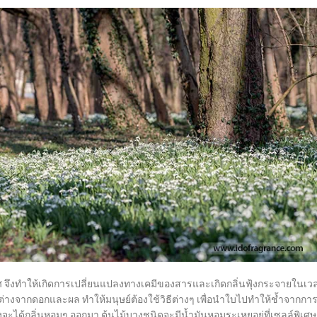
 จึงทำให้เกิดการเปลี่ยนแปลงทางเคมีของสารและเกิดกลิ่นฟุ้งกระจายในเว
่งจะต่างจากดอกและผล ทำให้มนุษย์ต้องใช้วิธีต่างๆ เพื่อนำใบไปทำให้ช้ำจากกา
งจะได้กลิ่นหอมๆ ออกมา ต้นไม้บางชนิดจะมีน้ำมันหอมระเหยอยู่ที่เซลล์พิเศษ