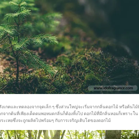
เกตและทดลองจากจุดเล็ก ๆ ซึ่งส่วนใหญ่จะเริ่มจากกลิ่นดอกไม้ หรือต้นไม้ที
ต้นที่เพียงเด็ดดมพอหมดกลิ่นก็ต้องทิ้งไป ดอกไม้ที่มีกลิ่นหอมก็เพราะใน
อมระเหยซึ่งจะถูกผลิตไปพร้อมๆ กับการเจริญเติบโตของดอกไม้