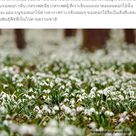
นฐานรองดอก กลีบ เกสรเพศเมีย เกสรเพศผู้ ที่เราเห็นแมลงมาดอมดมดอกไม้นั้น
ือละอองเรณูของดอกไม้ต่างหาก เพราะกลิ่นหอมๆ ของดอกไม้จึงเป็นสิ่งที่แสด
ันธุ์พืชที่เป็นไปตามธรรมชาติ