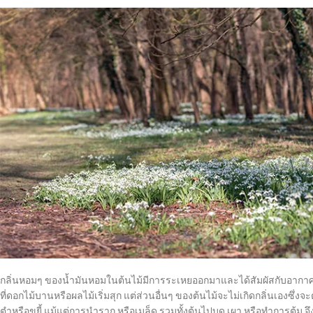
กลิ่นหอมๆ ของน้ำมันหอมในต้นไม้มีการระเหยออกมาและได้สัมผัสกับอากาศ
ที่ดอกไม้บานหรือผลไม้เริ่มสุก แต่ส่วนอื่นๆ ของต้นไม้จะไม่เกิดกลิ่นเองซึ
ตำหรือขยี้ แม้แต่การนำราก หรือเมล็ด รวมทั้งต้นไปบด เผา หรือทำการต้ม จึ