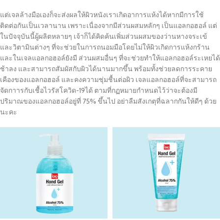
แต่เจลล้างมือเองก็จะส่งผลให้ผิวหนังเราเกิดอาการแห้งได้หากมีการใช้
ติดต่อกันเป็นเวลานาน เพราะเนื่องจากมีส่วนผสมหลักๆ เป็นแอลกอฮอล์ แต่
ในปัจจุบันนี้ผู้ผลิตหลายๆ เจ้าก็ได้คิดค้นเพิ่มส่วนผสมของว่านหางจระเข้
และวิตามินต่างๆ ที่จะช่วยในการถนอมมือโดยไม่ให้ผิวเกิดการแห้งกร้าน
และในเจลแอลกอฮอล์ยังมี ส่วนผสมอื่นๆ ที่จะช่วยทำให้แอลกอฮอล์ระเหยได้
ช้าลง และสามารถสัมผัสกับผิวได้นานมากขึ้น พร้อมทั้งช่วยลดการระคาย
เคืองของแอลกอฮอล์ และคงความชุ่มชื้นต่อผิว เจลแอลกอฮอล์ที่จะสามารถ
จัดกาารกับเชื้อไวรัสโควิด-19ได้ ตามที่กฏหมายกำหนดไว้ว่าจะต้องมี
ปริมาณของแอลกอฮอล์อยู่ที่ 75% ขึ้นไป อย่าลืมสังเกตุที่ฉลากกันให้ดีๆ ด้วย
นะคะ