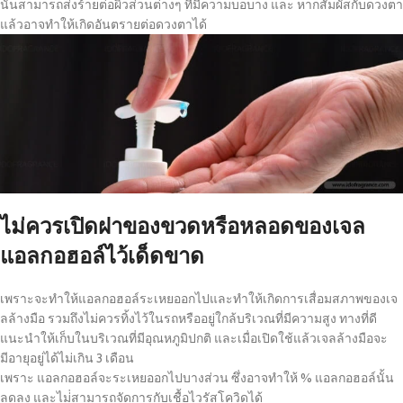
นั้นสามารถส่งร้ายต่อผิวส่วนต่างๆ ที่มีความบอบาง และ หากสัมผัสกับดวงตา
แล้วอาจทำให้เกิดอันตรายต่อดวงตาได้
ไม่ควรเปิดฝาของขวดหรือหลอดของเจล
แอลกอฮอล์ไว้เด็ดขาด
เพราะจะทำให้แอลกอฮอล์ระเหยออกไปและทำให้เกิดการเสื่อมสภาพของเจ
ลล้างมือ รวมถึงไม่ควรทิ้งไว้ในรถหรืออยู่ใกล้บริเวณที่มีความสูง ทางที่ดี
แนะนำให้เก็บในบริเวณที่มีอุณหภูมิปกติ และเมื่อเปิดใช้แล้วเจลล้างมือจะ
มีอายุอยู่ได้ไม่เกิน 3 เดือน
เพราะ แอลกอฮอล์จะระเหยออกไปบางส่วน ซึ่งอาจทำให้ % แอลกอฮอล์นั้น
ลดลง และไม่่สามารถจัดการกับเชื้อไวรัสโควิดได้