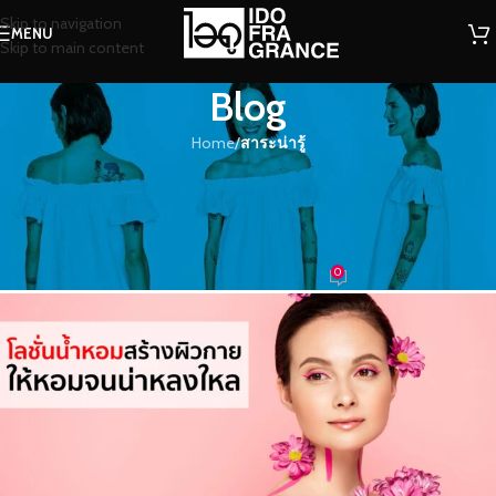
Skip to navigation
MENU
Skip to main content
Blog
Home
/
สาระน่ารู้
สาระน่ารู้
โลชั่นน้ำหอม….สร้างผิวกายให้หอมจน
น่าหลงใหล
0
น้ำหอม
On 28/06/2023