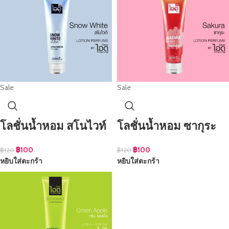
Sale
Sale
โลชั่นน้ำหอม สโนไวท์
โลชั่นน้ำหอม ซากุระ
฿
100
฿
100
฿
120
฿
120
หยิบใส่ตะกร้า
หยิบใส่ตะกร้า