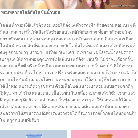
หอมหลากสไตล์กับโลชั่นน้ำหอม
โลชั่นน้ำหอมใช้แล้วตัวหอม หอมได้ตั้งแต่หัวจรดเท้า ด้วยความหอมเบาๆ ที่
มีหลากหลายกลิ่นให้เลือกจึงช่วยตอบโจทย์ให้กับสาวๆ ที่อยากตัวหอม ใคร
อยากตัวหอม แบดูแพง หอมนุ่ม หอมละมุน หรือจะหอมแบบมีเสน่ห์ แค่เลือก
โลชั่นน้ำหอมกลิ่นที่ชอบและเหมาะกับไลฟ์สไตล์ของตัวเอง แม้จะมีแบรนด์
ดังๆ ออกมายั่วๆ มากมาย แต่ก็อย่าเพิ่งเครียดเพราะยังมี
โลชั่นน้ำหอมราคา
เบาๆ แต่ให้ความหอมคุณภาพไม่แพ้แบรนด์ดังๆ เช่นกัน
ไม่ว่าจะเลือกกลิ่น
ออกเเนวเซ็กซี่ หรือกลิ่นวนิลา หอมแบบขนมหวาน กลิ่นดอกไม้ ที่ให้ความ
หอมแบบฟรุตตี้ ผลไม้หวานอมเปรี้ยว หรือหอมหวานละมุน ก็สามารถเลือกได้
เลย แม้
โลชั่นน้ำหอมจะให้ความหอมอ่อนๆ แต่ก็ให้ความรู้สึกไม่ต่างจากการ
ใช้น้ำหอมแบรนด์ดังๆ เช่นกัน ด้วยเนื้อโบชั่นบางเบา
หอมแบบธรรมชาติๆ
ไม่ฉุน ทาแล้วไม่เหนอะหนะ เนื้อโลชั่นมันเกลี่ยง่ายมากเเล้วก็ซึมไว ทาแล้ว
ผิวนุ่ม หอมๆ ติดผิว ทาแล้วหอมกลิ่นพุ่งออกมาเบาๆ จะใช้ก่อนนอนก็ได้แค่
เลือกกลิ่นผ่อนคลายจะได้นอนหลับสบายตลอดคืน แถมยังมีขนาดพกพา
สะดวกทำให้สามารถแต้มซ้ำระหว่างวันได้เป็นการตอกย้ำกลิ่นให้หอมกันถึง
โมเลกุลกันเลยทีเดียว