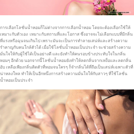
การเลือกโลชั่นน้ำหอมก็ไม่ต่างจากการเลือกน้ำหอม โดยจะต้องเลือกใช้ให้
เหมาะกับตัวเอง เหมาะกับสถานที่และโอกาส ซึ่งอาจจะไม่เลือกแบบที่มีกลิ่น
ที่แรงหรือฉุนจนเกินไป เพราะมันจะเป็นการทำลายเสน่ห์และสร้างความ
รำคาญกับคนใกล้ตัวได้ เมื่อใช้โลชั่นน้ำหอมเป็นประจำ จะช่วยสร้างความ
มั่นใจให้กับผู้ใช้ได้เป็นอย่างดี และยังทำให้คนรอบข้างประทับใจในกลิ่น
หอมๆ อีกด้วย นอกจากนี้โลชั่นน้ำหอมยังทำให้ลดกลิ่นจากเหงื่อและลดกลิ่น
อับ เหลือเพียงกลิ่นติดตัวที่หอมจนใครๆ ก็จำกลิ่นได้ที่ถือเป็นเสน่ห์เฉพาะตัวที่
น่าหลงใหล ทำให้เป็นอีกหนึ่งการสร้างความมั่นใจให้กับสาวๆ ที่ใช้โลชั่น
น้ำหอมเป็นประจำ