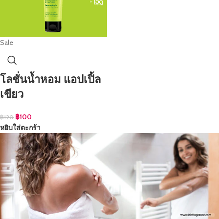
Sale
โลชั่นน้ำหอม แอปเปิ้ล
เขียว
฿
100
฿
120
หยิบใส่ตะกร้า