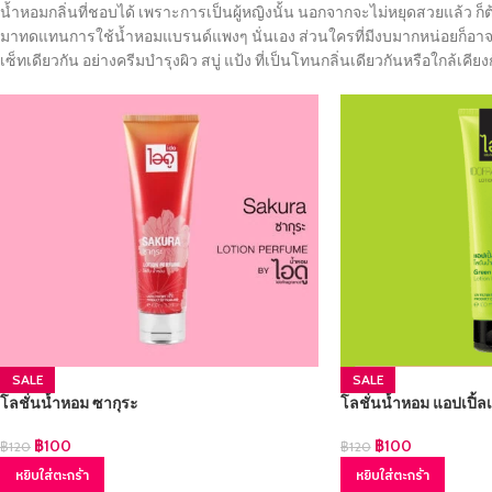
น้ำหอมกลิ่นที่ชอบได้ เพราะการเป็นผู้หญิงนั้น นอกจากจะไม่หยุดสวยแล้ว ก็
มาทดแทนการใช้น้ำหอมแบรนด์แพงๆ นั่นเอง ส่วนใครที่มีงบมากหน่อยก็อาจจะเล
เซ็ทเดียวกัน อย่างครีมบำรุงผิว สบู่ แป้ง ที่เป็นโทนกลิ่นเดียวกันหรือใกล้เค
SALE
SALE
โลชั่นน้ำหอม ซากุระ
โลชั่นน้ำหอม แอปเปิ้ล
฿
100
฿
100
฿
120
฿
120
หยิบใส่ตะกร้า
หยิบใส่ตะกร้า