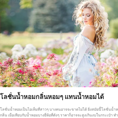
โลชั่นน้ำหอมกลิ่นหอมๆ แทนน้ำหอมได้
โลชั่นน้ำหอมเป็นไอเท็มที่สาวๆ บางคนอาจจะขาดไม่ได้ ยิ่งสมัยนี้โลชั่น
กลิ่น เมื่อเทียบกับน้ำหอมบางยี่ห้อที่ดังๆ ราคาก็อาจจะสูงเกินงบในกระเป๋า 