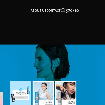
ABOUT US
CONTACT
0
/
฿
0
OUR INSTAGRAM