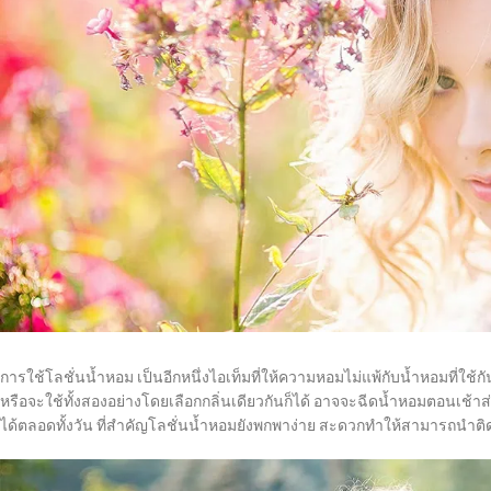
การใช้โลชั่นน้ำหอม เป็นอีกหนึ่งไอเท็มที่ให้ความหอมไม่แพ้กับน้ำหอมที่ใช้ก
หรือจะใช้ทั้งสองอย่างโดยเลือกกลิ่นเดียวกันก็ได้ อาจจะฉีดน้ำหอมตอนเช้า
ได้ตลอดทั้งวัน ที่สำคัญโลชั่นน้ำหอมยังพกพาง่าย สะดวกทำให้สามารถน