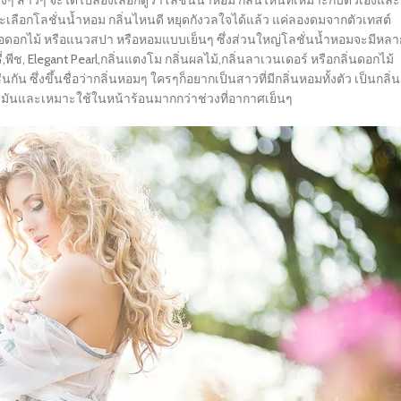
างๆ สาวๆ จะได้ไปลองเลือกดูว่าโลชั่นน้ำหอม กลิ่นไหนที่เหมาะกับตัวเองและ
่าจะเลือกโลชั่นน้ำหอม กลิ่นไหนดี หยุดกังวลใจได้แล้ว แค่ลองดมจากตัวเทสต์
รือดอกไม้ หรือแนวสปา หรือหอมแบบเย็นๆ ซึ่งส่วนใหญ่โลชั่นน้ำหอมจะมีหลา
,พีช, Elegant Pearl,กลิ่นแตงโม กลิ่นผลไม้,กลิ่นลาเวนเดอร์ หรือกลิ่นดอกไม้
นกัน ซึ่งขึ้นชื่อว่ากลิ่นหอมๆ ใครๆก็อยากเป็นสาวที่มีกลิ่นหอมทั้งตัว เป็นกลิ่น
นผิวมันและเหมาะใช้ในหน้าร้อนมากกว่าช่วงที่อากาศเย็นๆ