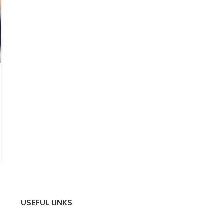
สาระน่ารู้
4 แนวทางการแก้อาการตกขาวมากผิด
ปกติ
Posted by
น้ำหอม
ตกขาว เป็นอาการของผู้หญิงที่เกิดขึ้นได้ตามปกติ หากเป็น
ลักษณะปกติจะมีสีใสหรือสีขาวเล็กน้อย ไม่มีกลิ่น ส่วนใหญ่จะมี
ปริมาณมากช่วงกลางรอบเด...
CONTINUE READING
USEFUL LINKS