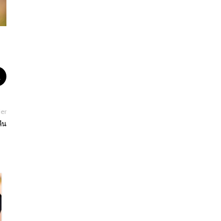
er
ืน
12
ม.ค.