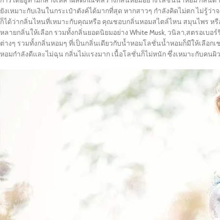
การได้อยู่ท่ามกลางเหล่าผลิตภัณฑ์สร้างกลิ่นหอมอย่างโลชั่นน้ำหอม กลิ่นต่
ยังเหมาะกับเงินในกระเป๋าตังค์ได้มากที่สุด หากสาวๆ กำลังคิดไม่ตก ไม่รู้ว
ก็ได้ว่ากลิ่นไหนที่เหมาะกับคุณหรือ คุณชอบกลิ่นหอมสไตล์ไหน สมุนไพร ห
หลายกลิ่นให้เลือก รวมทั้งกลิ่นยอดนิยมอย่าง White Musk, วนิลา,สตรอเบอร์รี่
ต่างๆ รวมทั้งกลิ่นหอมๆ ที่เป็นกลิ่นเดียวกับน้ำหอมโลชั่นน้ำหอมก็มีให้เลือกเช่
หอมกำลังดีและไม่ฉุน กลิ่นไม่แรงมาก เนื้อโลชั่นก็ไม่หนัก ซึ่งเหมาะกับค