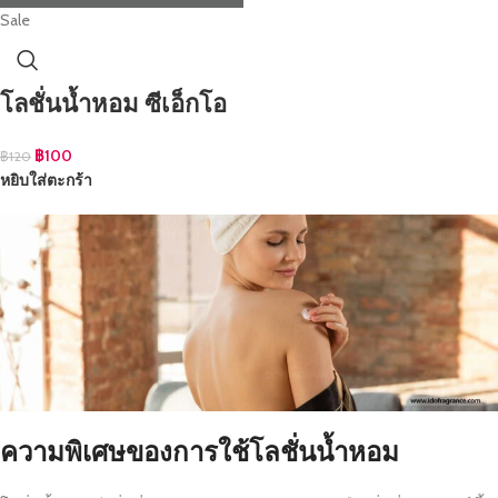
Sale
โลชั่นน้ำหอม ซีเอ็กโอ
฿
100
฿
120
หยิบใส่ตะกร้า
ความพิเศษของการใช้โลชั่นน้ำหอม