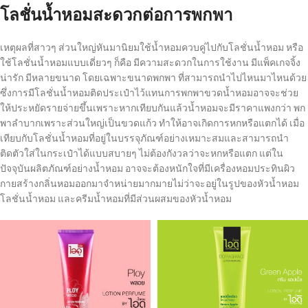
โลชั่นน้ำหอมสะดวกต่อการพกพา
เหตุผลที่สาวๆ ส่วนใหญ่หันมานิยมใช้น้ำหอมควบคู่ไปกับโลชั่นน้ำหอม หรือ
ใช้โลชั่นน้ำหอมแบบเดี่ยวๆ ก็คือ มีความสะดวกในการใช้งาน มีแพ็คเกจจิ้ง
น่ารัก มีหลายขนาด โดยเฉพาะขนาดพกพา ที่สามารถนำไปไหนมาไหนด้วย
ซึ่งการมีโลชั่นน้ำหอมติดประเป๋าไว้แทนการพกพาขวดน้ำหอมอาจจะช่วย
ให้ประหยัดรายจ่ายขึ้นเพราะหากเทียบกันแล้วน้ำหอมจะมีราคาแพงกว่า พก
พาลำบากเพราะส่วนใหญ่เป็นขวดแก้ว ทำให้อาจเกิดการหกหรือแตกได้ เมื่อ
เทียบกับโลชั่นน้ำหอมที่อยู่ในบรรจุภัณฑ์อย่างเหมาะสมและสามารถนำ
ติดตัวใส่ในกระเป๋าได้แบบสบายๆ ไม่ต้องกังวลว่าจะหกหรือแตก แต่ใน
ปัจจุบันผลิตภัณฑ์อย่างน้ำหอม อาจจะต้องหนักใจที่มีเครื่องหอมประทินผิว
กายสร้างกลิ่นหอมออกมาจำหน่ายมากมายไม่ว่าจะอยู่ในรูปของหัวน้ำหอม
โลชั่นน้ำหอม และครีมน้ำหอมที่มีส่วนผสมของหัวน้ำหอม