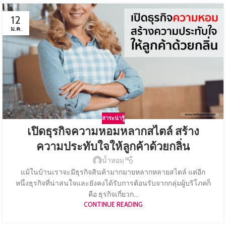
12
ม.ค.
สาระน่ารู้
เปิดธุรกิจความหอมหลากสไตล์ สร้าง
ความประทับใจให้ลูกค้าด้วยกลิ่น
น้ำหอม
แม้ในบ้านเราจะมีธุรกิจสินค้ามากมายหลากหลายสไตล์ แต่อีก
หนึ่งธุรกิจที่น่าสนใจและยังคงได้รับการต้อนรับจากกลุ่มผู้บริโภคก็
คือ ธุรกิจเกี่ยวก...
CONTINUE READING