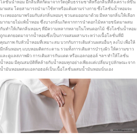
โลชั่นน้ำหอม มีกลิ่นที่สกัดมาจากวัตถุดิบธรรมชาติหรือกลิ่นที่สังเคราะห์ขึ้น
มาผสม โดยสามารถนำมาใช้ทาหรือแต้มตามร่างกาย ซึ่งโลชั่นน้ำหอมจะ
ระเหยออกมาพร้อมกับส่งกลิ่นหอมๆ ชวนดมออกมาด้วย มีหลายกลิ่นให้เลือก
มากมายไม่แพ้น้ำหอม ซึ่งบางกลิ่นเกิดจากการนำดอกไม้หลายชนิดมาผสม
กันทำให้เกิดกลิ่นหอมๆ ที่มีความหลากหลายในโทนดอกไม้ ซึ่งโลชั่นน้ำหอม
ถูกแตกยอดมาจากน้ำหอมซึ่งเป็นการผสมผสานระหว่างเนื้อโลชั่นที่มี
คุณภาพ กับหัวน้ำหอมที่เหมาะสม บวกกับการเติมส่วนผสมอื่นๆ ลงไป เพื่อให้
มีกลิ่นหอมๆ แบบหอมติดกระดาน รวมทั้งการเติมสารบำรุงผิว ให้ความขาว
และดูแลสภาพผิว การเติมสารกันแดด หรือแอลกอฮอล์ ฯลฯ ทำให้โลชั่น
น้ำหอม มีคุณสมบัติที่คล้ายกับน้ำหอมทุกอย่างเพียงแต่เปลี่ยนรูปลักษณะจาก
น้ำมันหอมผสมแอลกอฮอล์เป็นเนื้อโลชั่นผสมน้ำมันหอมนั่นเอง