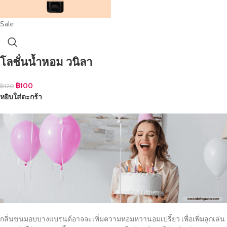
Sale
โลชั่นน้ำหอม วนิลา
฿
100
฿
120
หยิบใส่ตะกร้า
กลิ่นขนมอบบางแบรนด์อาจจะเพิ่มความหอมหวานอมเปรี้ยว เพื่อเพิ่มลูกเล่น