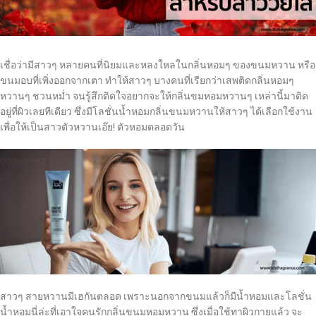
เชื่อว่ามีสาวๆ หลายคนที่นิยมและหลงใหลในกลิ่นหอมๆ ของขนมหวาน หรือ
ขนมอบที่เพิ่งออกจากเตา ทำให้สาวๆ บางคนที่เรียกว่าเสพติดกลิ่นหอมๆ
หวานๆ ชวนหม่ำ จนรู้สึกติดใจอยากจะให้กลิ่นขมหอมหวานๆ เหล่านี้มาติด
อยู่ที่ผิวเลยทีเดียว ซึ่งมีโลชั่นน้ำหอมกลิ่นขนมหวานให้สาวๆ ได้เลือกใช้งาน
เพื่อให้เป็นสาวตัวหวานเอ๊ย! ตัวหอมตลอดวัน
สาวๆ สายหวานมีเฮกันตลอด เพราะนอกจากขนมแล้วก็มีน้ำหอมและโลชั่น
น้ำหอมนี่ล่ะที่เอาใจคนรักกลิ่นขนมหอมหวาน ซึ่งเมื่อใช้ทาผิวกายแล้ว จะ